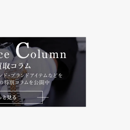
デイデイト18039
ディー
160,000
円