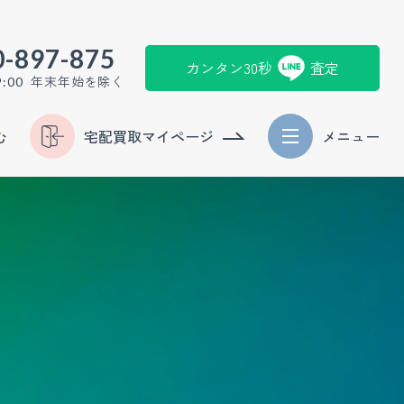
0-897-875
カンタン30秒
査定
年末年始を除く
9:00
む
宅配買取マイページ
メニュー