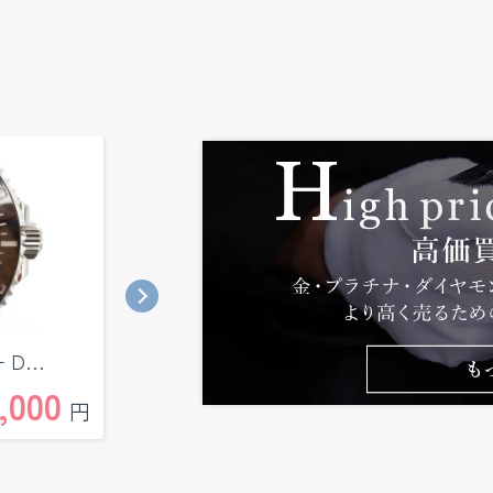
 D…
シードゥエラー ディープシー …
,000
1,300,000
円
円