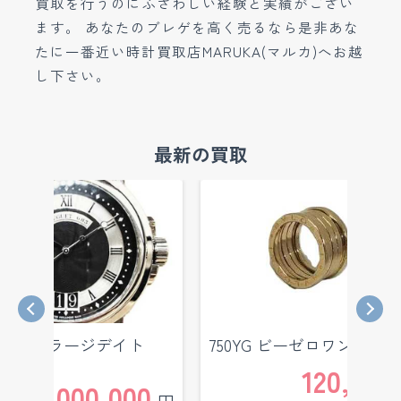
買取を行うのにふさわしい経験と実績がござい
ます。 あなたのブレゲを高く売るなら是非あな
たに一番近い時計買取店MARUKA(マルカ)へお越
し下さい。
最新の買取
ーンⅡラージデイト
750YG ビーゼロワン リン
7ST/9…
120,000
1,000,000