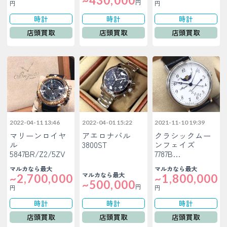
~430,000
円
円
円
時計
時計
時計
店頭買取
店頭買取
店頭買取
2022-04-11 13:46
2022-04-01 15:22
2021-11-10 19:39
マリーンロイヤ
アエロナバル
クラシックムー
ル
3800ST
ンフェイズ
5847BR/Z2/5ZV
7787B…
マルカなら最大
マルカなら最大
マルカなら最大
~2,700,000
~1,800,000
~500,000
円
円
円
時計
時計
時計
店頭買取
店頭買取
店頭買取