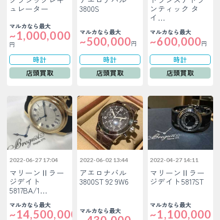
ュレーター
3800S
ンティック タ
イ…
マルカなら最大
マルカなら最大
マルカなら最大
~1,000,000
~500,000
~600,000
円
円
円
時計
時計
時計
店頭買取
店頭買取
店頭買取
2022-06-27 17:04
2022-06-02 13:44
2022-04-27 14:11
マリーンⅡラー
アエロナバル
マリーンⅡラー
ジデイト
3800ST 92 9W6
ジデイト5817ST
5817BA/1…
マルカなら最大
マルカなら最大
マルカなら最大
~14,500,000
~1,100,000