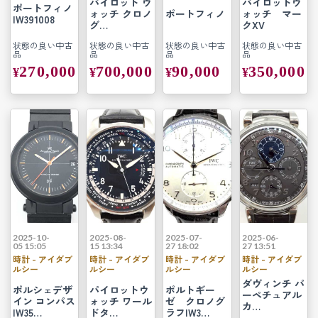
パイロット ウ
パイロットウ
ポートフィノ
ォッチ クロノ
ポートフィノ
ォッチ マー
IW391008
グ…
クXV
状態の良い中古
状態の良い中古
状態の良い中古
状態の良い中古
品
品
品
品
270,000
700,000
90,000
350,000
¥
¥
¥
¥
2025-10-
2025-08-
2025-07-
2025-06-
05 15:05
15 13:34
27 18:02
27 13:51
時計 - アイダブ
時計 - アイダブ
時計 - アイダブ
時計 - アイダブ
ルシー
ルシー
ルシー
ルシー
ダヴィンチ パ
ポルシェデザ
パイロットウ
ポルトギー
ーペチュアル
イン コンパス
ォッチ ワール
ゼ クロノグ
カ…
IW35…
ドタ…
ラフIW3…