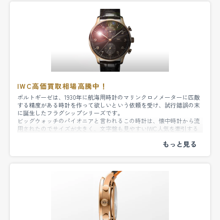
時計専門部門のメンテナンス部署があるので、動かなくても50年前の
ておりますので、少しでも高い査定を頑張らせて
古い時計でもIWC買取が可能です。
頂きます。査定のご相談は無料となりますので、
是非ともお待ちしております。
IWCについて
IWC高価買取相場高騰中！
ポルトギーゼは、1930年に航海用時計のマリンクロノメーターに匹敵
IWCの時計があるのですが、保証書がなくても買
する精度がある時計を作って欲しいという依頼を受け、試行錯誤の末
に誕生したフラグシップシリーズです。
取できますか？
(東京都/40代/男性)
ビッグウォッチのパイオニアと言われるこの時計は、懐中時計から流
用されたのでサイズが大きく、文字盤も見やすいIWC人気を牽引する
ドレスモデルです。1939年に完成して数年後に市販化されたポルトギ
ーゼ、当時はケース径42mmもあった事から売れ行きも芳しくなかっ
たのですが、創業125周年に復活を遂げ、ミニッツリピーターやラトラ
お問い合わせありがとうございます。
パンテ、クロノグラフなど主力モデルがリリースされました。その薄
さや洗練されたデザインと視認性の良さ、緻密な設計との融合に世界
IWCに関してですが、基本的には保証書が必須と
中が気づきIWC買取相場が密かに上昇し始めました。買取老舗店
MARUKA（マルカ）は創業当時からIWCに注視し、買取を強化してお
なります。
ります。
しかし、場合によっては買取可能なケースもあり
ますので、詳しくは店頭までご相談下さいませ。