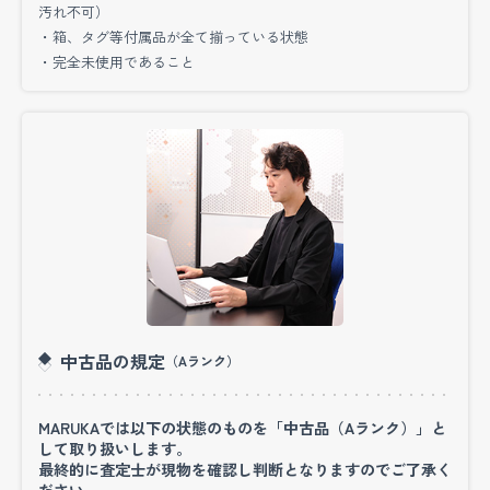
汚れ不可）
もありましたが、利用してみて良かったと今では
・箱、タグ等付属品が全て揃っている状態
満足しております。ありがとうございました！
・完全未使用であること
(岡山県/40代/男性)
この度はMARUKA（マルカ）の宅配買取をご利用
頂き、またIWCといった素敵なお品物をご売却頂
き誠にありがとうございました。
初めてご利用のお客様は時計を送るのに抵抗があ
る方も多いかと思いますが緩衝材など必要な資材
をお届して少しでも安心してご利用頂けるように
中古品の規定
（Aランク）
サポートしております。ロレックスやバーキンな
ども宅配査定で連日多くのお客様にご利用頂いて
MARUKAでは以下の状態のものを「中古品（Aランク）」と
して取り扱いします。
おりますので、またご機会ありましたらお気軽に
最終的に査定士が現物を確認し判断となりますのでご了承く
ご相談下さいませ。