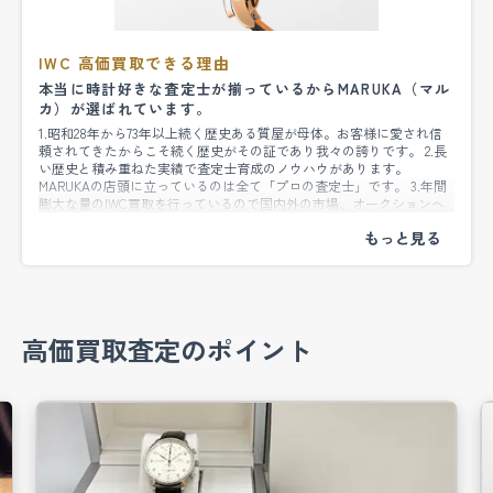
IWC 高価買取できる理由
IWCのケースのみの買取
本当に時計好きな査定士が揃っているからMARUKA（マル
カ）が選ばれています。
IWCの古い時計をマルカさんで売却しました。 時
1.昭和28年から73年以上続く歴史ある質屋が母体。お客様に愛され信
頼されてきたからこそ続く歴史がその証であり我々の誇りです。 2.長
計好きで、しかも古い時計を集めていましたが、
い歴史と積み重ねた実績で査定士育成のノウハウがあります。
MARUKAの店頭に立っているのは全て「プロの査定士」です。 3.年間
メンテナンスの手間からいくつか売却をしようと
膨大な量のIWC買取を行っているので国内外の市場、オークションへ
多数の出品実績がありそこかれ得られる市場動向を迅速に的確に取り
検討していて近くにあるマルカさんに相談しまし
入れるシステムがあります。 4.自社でのメンテナンス部門があり買取
させて頂いた商品を少しでも付加価値を高めて販売することができる
た。 元々アンティークショップなどで購入したも
のでお客様から高く買取することができます。 5.お見積だけでも宅配
買取の送料や査定料、キャンセルで返送の際の送料も出張費用も全て
のも多く、付属品が揃っていたりなかったり、ま
無料です（一部条件がある場合があります） 6.不必要にお客様をお待
たせすることなく、また商品をお客様の前から持ち去る事もなく不安
た状態もまちまちなのですが、 その中の一本で、
高価買取査定のポイント
を与えません。その買取価格に至った経緯も丁寧に説明し詳細を記し
た伝票をお渡しします。
付属品がなく、革ベルトも正規品ではないIWCの
時計があり、 今回はその売却を考えていました。
使用していたこともあり、革ベルトがボロボロに
なっていたので捨ててしまい、ケースのみの状態