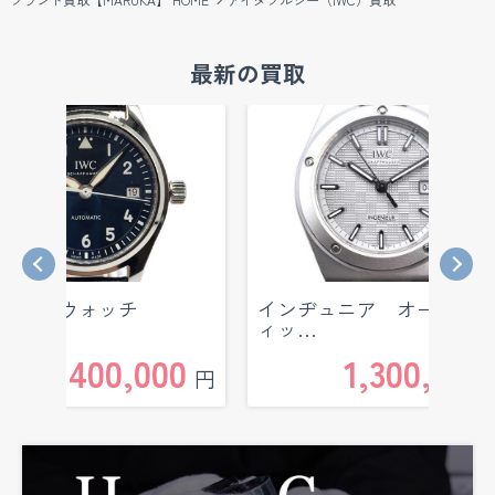
最新の買取
ロットウォッチ
インヂュニア オートマ
4008
ィッ…
400,000
1,300,000
円