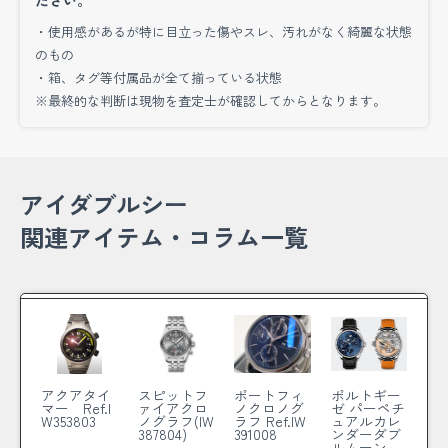
ださい。
・使用感があるが特に目立った傷やスレ、汚れがなく綺麗な状態
のもの
・箱、タグ等付属品が全て揃っている状態
※最終的な判断は現物を査定士が確認してからとなります。
アイダブルシー
関連アイテム・コラム一覧
アクアタイ
スピットフ
ポートフィ
ポルトギー
マー Ref.I
ァイアクロ
ノクロノグ
ゼ パーペチ
W353803
ノグラフ(IW
ラフ Ref.IW
ュアルカレ
387804)
391008
ンダーダブ
ルムーン