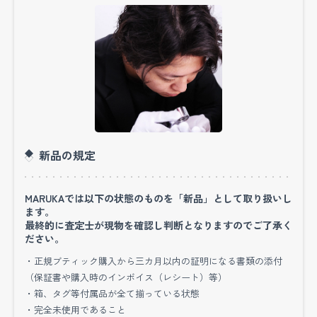
オーバーホールを長年していないIWCの時計も
高くで買取してもらえました
買ってからずっと使っていたIWCの時計を持ち込
みました オーバーホールも一回もしていなかった
ので心配でしたが 関係なく高くで買ってくれまし
新品の規定
た！ ありがとうございました
(和歌山県/35代/男
性)
MARUKAでは以下の状態のものを「新品」として取り扱いし
ます。
最終的に査定士が現物を確認し判断となりますのでご了承く
IWCの時計買取りありがとうございます！
ださい。
マルカではメンテナンスをしていない時計の買取
・正規ブティック購入から三カ月以内の証明になる書類の添付
（保証書や購入時のインボイス（レシート）等）
も大歓迎でございます！
・箱、タグ等付属品が全て揃っている状態
オーバーホールしてなくても全然かまいません
・完全未使用であること