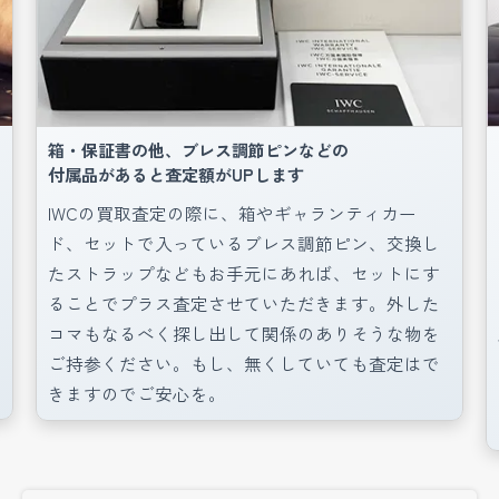
でしたが、かなりよい値段で引き取ってもらえる
ようでしたのでそのまま買取をお願いしました。
(神奈川県/43代/男性)
箱・保証書の他、ブレス調節ピンなどの
横浜元町店のご利用ありがとうございます。
付属品があると査定額がUPします
IWCの買取査定の際に、箱やギャランティカー
マルカではアンティークウォッチの買取にも力を
ド、セットで入っているブレス調節ピン、交換し
たストラップなどもお手元にあれば、セットにす
入れていますので、たとえケースだけの状態にな
ることでプラス査定させていただきます。外した
っていても高価買取させて頂きます。
コマもなるべく探し出して関係のありそうな物を
また逆にケースがなくブレスレットだけの買取も
ご持参ください。もし、無くしていても査定はで
させていただいております。
きますのでご安心を。
アンティークウォッチの評価はお店によっても異
なりますので、また是非ご利用くださいませ。