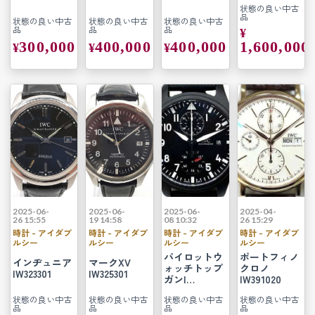
状態の良い中古
品
状態の良い中古
状態の良い中古
状態の良い中古
品
品
品
¥
300,000
400,000
400,000
1,600,000
¥
¥
¥
2025-06-
2025-06-
2025-06-
2025-04-
26 15:55
19 14:58
08 10:32
26 15:29
時計 - アイダブ
時計 - アイダブ
時計 - アイダブ
時計 - アイダブ
ルシー
ルシー
ルシー
ルシー
パイロットウ
ポートフィノ
インヂュニア
マークXV
ォッチトップ
クロノ
IW323301
IW325301
ガンI…
IW391020
状態の良い中古
状態の良い中古
状態の良い中古
状態の良い中古
品
品
品
品