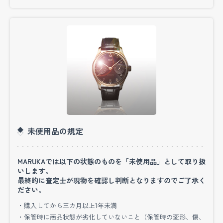
ブランドでかなり値段の付く物ですのでご期待頂
けます。
又動かなくなったような時計の買取も行っており
ますので
お気軽にお持ち込み頂けたらと思います！
IWC高価買取りのマルカにお任せ下さい
IWCの時計を売ったものです。
未使用品の規定
事前に電話で相談させてもらった時に担当の方が
すごく親身になってお話しを聞いて下さったので
MARUKAでは以下の状態のものを「未使用品」として取り扱
いします。
マルカさんに一度見ていただこうと思い宅配買取
最終的に査定士が現物を確認し判断となりますのでご了承く
を利用させてもらいました。思っていたよりも査
ださい。
定が早くてすぐに入金されていましたのでとても
・購入してから三カ月以上1年未満
・保管時に商品状態が劣化していないこと（保管時の変形、傷、
安心しました。時計だし少し怖いなという気持ち