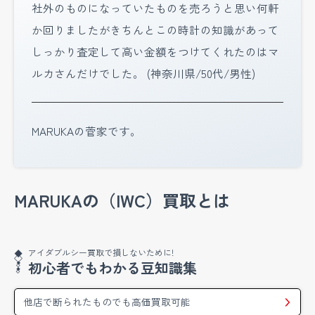
社外のものになっていたものを売ろうと思い何軒
か回りましたがきちんとこの時計の知識があって
しっかり査定して高い金額をつけてくれたのはマ
ルカさんだけでした。
(神奈川県/50代/男性)
MARUKAの菅家です。
付属品がなく、また革ベルトが社外のものであっ
MARUKAの（IWC）買取とは
たとしても、ケース自体がIWCのものであると判
断できる場合は買取可能です。当店ではアンティ
ークウォッチの買取にも力を入れていますので、
アイダブルシー買取で損しないために!
そういったお品物も出来る限りの高額査定にて買
初心者でもわかる豆知識集
取させていただきますよ。
他店で断られたものでも高価買取可能