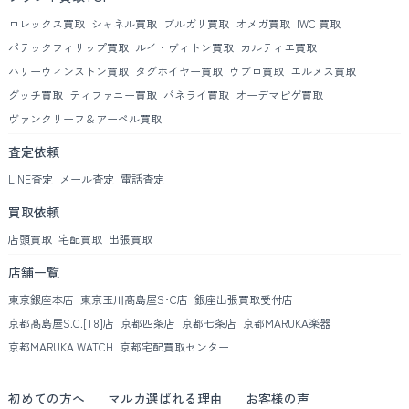
ロレックス買取
シャネル買取
ブルガリ買取
オメガ買取
IWC 買取
パテックフィリップ買取
ルイ・ヴィトン買取
カルティエ買取
ハリーウィンストン買取
タグホイヤー買取
ウブロ買取
エルメス買取
グッチ買取
ティファニー買取
パネライ買取
オーデマピゲ買取
ヴァンクリーフ＆アーペル買取
査定依頼
LINE査定
メール査定
電話査定
買取依頼
店頭買取
宅配買取
出張買取
店舗一覧
東京銀座本店
東京玉川髙島屋S･C店
銀座出張買取受付店
京都髙島屋S.C.[T8]店
京都四条店
京都七条店
京都MARUKA楽器
京都MARUKA WATCH
京都宅配買取センター
初めての方へ
マルカ選ばれる理由
お客様の声