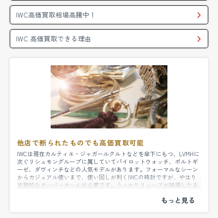
IWC高価買取相場高騰中！
動かないインターも買い取ってもらえました。
動かなくなったインターナショナルウォッチカン
IWC 高価買取できる理由
パニーの腕時計がありました。 父から譲りうけた
もので、かなり古いモデルだと思いますが正直私
はアップルウォッチ派で機械式時計、しかも古い
物は使わないので売却を検討し数社検討の上マル
カさんで買ってもらいました。
(東京都/30代/男
性)
他店で断られたものでも高価買取可能
IWCは現在カルティエ・ジャガールクルトなどを傘下にもつ、LVMHに
次ぐリシュモングループに属していてパイロットウォッチ、ポルトギ
IWC買取のご利用ありがとうございました。
ーゼ、ダヴィンチなどの人気モデルがあります。フォーマルなシーン
からカジュアル使いまで、使い回しが利くIWCの時計ですが、やはり
定期的なオーバーホールは必要です。うっかりリューズが破損したま
ま放置すると気密性が損なわれて、内部に湿気や埃が侵入して錆など
IWCの時計なら、動かないものや破損しているも
が発生、ムーブメントの精密機構が低下し、動かなくなってしまいま
す。もし、もう使わないからと仕舞い込んだままのIWCがあれば
のでも買取可能です。マルカはIWC買取を強化し
MARUKA（マルカ）にぜひお売りください。MARUKA（マルカ）には