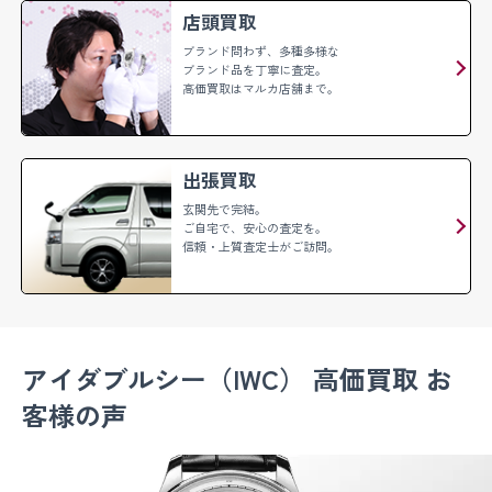
店頭買取
ブランド問わず、多種多様な
ブランド品を丁寧に査定。
高価買取はマルカ店舗まで。
出張買取
玄関先で完結。
ご自宅で、安心の査定を。
信頼・上質査定士がご訪問。
アイダブルシー（IWC）
高価買取 お
客様の声