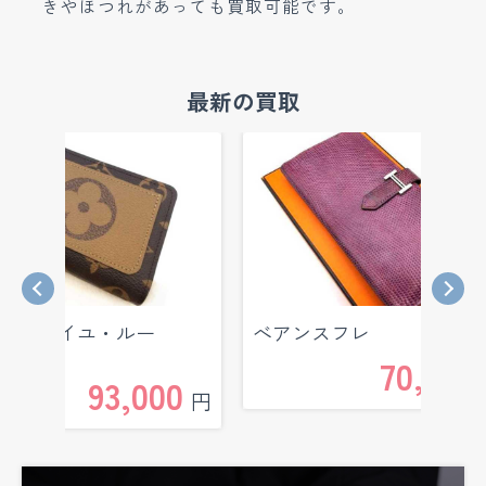
きやほつれがあっても買取可能です。
最新の買取
トフォイユ・ルー
べアンスフレ
61
70,000
93,000
円