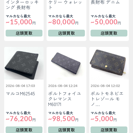
インターロッキ
ケリー ウォレッ
長財布 デニム
ング 長財布
ト
マルカなら最大
マルカなら最大
マルカなら最大
~15,000
~80,000
~50,000
円
円
円
店頭買取
店頭買取
店頭買取
2026-08-04 17:03
2026-08-04 12:24
2026-08-04 12:02
マルコM62545
ポルトフォイユ
ポルトモネビエ
クレマンス
トレゾール モ
M60171
ノ…
マルカなら最大
マルカなら最大
マルカなら最大
~76,200
~98,500
~5,000
円
円
円
店頭買取
店頭買取
店頭買取