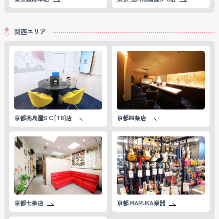
関西エリア
スターサファ
スタールビー
スフェーン
パパラチアサ
イア
（SPHENE）
ファイア
詳しく見る
詳しく見る
詳しく見る
詳しく見る
京都髙島屋S.C.[T8]店
京都四条店
パライバトル
ピンクサファ
ファイアオパ
ファイアオパ
マリン
イア
ール
ール（メキシ
コオパール）
詳しく見る
詳しく見る
詳しく見る
詳しく見る
京都七条店
京都 MARUKA楽器
ファンシーカ
ブラックオパ
ブルートパー
フローライト
ラーサファイ
ール
ズ（BLUE T
（FLOURIT