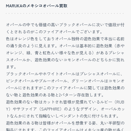
MARUKAのメキシコオパール買取
オパールの中でも価値の高いブラックオパールに次いで値段が付
くとされるのがこのファイアオパールでございます。
色はオレンジ色をしておりオパール独特の遊色効果で本当に名前
の通り炎のように見えます。オパールは基本的に遊色効果（赤や
オレンジ、緑、青と虹色んい様々な色が見える）があるプレシャ
スオパールか、遊色効果のないコモンオパールのどちらかに別れ
ます。
ブラックオパールやホワイトオパールはプレシャスオパールに、
ピンクオパールやブルーオパール、グリーンオパールはコモンオ
パールにされますがこのファイアオパールに関しては遊色効果の
ない物と遊色効果のある物と2パターン存在致します。
遊色効果のない物はカットされ皆様が見慣れているルビー（RUB
Y）やサファイア（SAPPHIRE）のようなデザイン、オーバルカッ
トなんかにされて指輪ないしペンダントの先に付けられます。
遊色効果のある物は皆様がオパールを想像する姿、丸い半卵型の
製品にされます。このファイアオパールはメキシコ産の物が多く