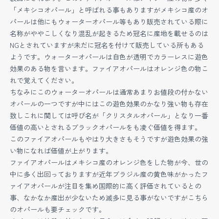
「メキシコオパール」と呼ばれる事もありますがメキシコ産のオ
パールは他にもウォーターオパール等もあり販売されている際に
名称がややこしくなり混乱が起きるため冠名に産地を載せるのは
NGとされていますが未だに冠名を付けて販売している所もある
ようです。ウォーターオパールは自色が透明でカラーレスに遊色
効果のある物を言います。ファイアオパールはオレンジ色の物こ
れで覚えてください。
ちなみにこのウォーターオパールは通常あまりお値段の付かない
オパールの一つですが中にはこの遊色効果のかなり強い物も存在
致しこれに関しては呼び名が「クリスタルオパール」となり一番
価値の高いとされるブラックオパールをも凌ぐ価値を得ます。
このファイアオパールもやはり大きさもそうですが遊色効果の強
い物になれば価値が上がります。
ファイアオパールはメキシコ産のオレンジ色をした物が今、世の
中に多く出回っておりますが近年ブラジル産の黄色味がかったフ
ァイアオパールが注目を集め国際的に高く評価されているとの
事、なかなか産出が少ないため滅多に見る事がないですがこちら
のオパールも要チェックです。