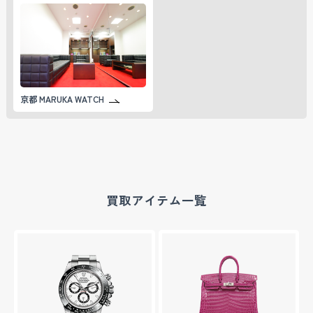
ア(fancy colo
OPAZ）
E）
ur sapphire)
詳しく見る
詳しく見る
詳しく見る
詳しく見る
京都 MARUKA WATCH
ペリドット
ルビー
ルベライト
珊瑚
（レッドトル
マリン）
詳しく見る
詳しく見る
詳しく見る
詳しく見る
買取アイテム一覧
翡翠（ヒス
イ）
詳しく見る