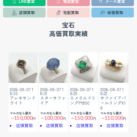
LINE査定
電話査定
メール査定
店頭買取
宅配買取
出張買取
宝石
高価買取実績
2026-08-07 1
2026-08-07 1
2026-08-07 1
2026-08-07 1
8:33
8:31
8:25
8:22
アレキサンド
スターサファ
エメラルドリ
サファイアパ
ライト
イア
ングPt900
ールリングK1
8
マルカなら最大
マルカなら最大
マルカなら最大
マルカなら最大
~150,000
~100,000
~150,000
~110,000
円
円
円
円
店頭買取
店頭買取
店頭買取
店頭買取