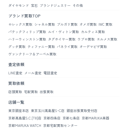
ダイヤモンド
宝石
ブランドジュエリー
その他
ブランド買取TOP
ロレックス買取
シャネル買取
ブルガリ買取
オメガ買取
IWC 買取
パテックフィリップ買取
ルイ・ヴィトン買取
カルティエ買取
ハリーウィンストン買取
タグホイヤー買取
ウブロ買取
エルメス買取
グッチ買取
ティファニー買取
パネライ買取
オーデマピゲ買取
ヴァンクリーフ＆アーペル買取
査定依頼
LINE査定
メール査定
電話査定
買取依頼
店頭買取
宅配買取
出張買取
店舗一覧
東京銀座本店
東京玉川髙島屋S･C店
銀座出張買取受付店
京都髙島屋S.C.[T8]店
京都四条店
京都七条店
京都MARUKA楽器
京都MARUKA WATCH
京都宅配買取センター