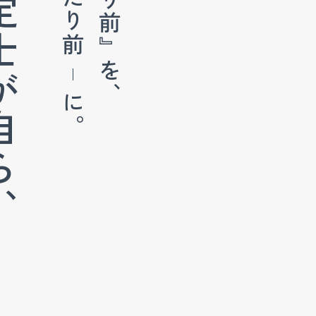
『当たり前』を、
が自ら、
当たり前
に。