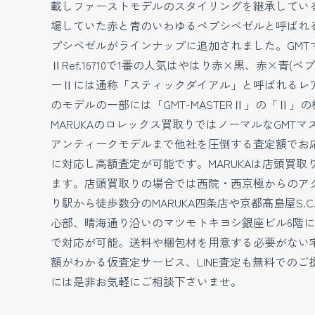
載しファーストモデルのスタイリングを継承している
場していた赤と青のいわゆるペプシベゼルと呼ばれ
プシベゼルがラインナップに追加されました。GMTマ
ⅡRef.16710で1番の人気はやはり赤×黒、赤×
ーⅡには通称「スティックダイアル」と呼ばれるレ
のモデルの一部には「GMT-MASTERⅡ」の「
MARUKAのロレックス買取りではノーマルなGM
アンティークモデルまで他社を圧倒する査定額でお応
に対応し高額査定が可能です。MARUKAは店頭買
ます。店頭買取りの場合では西院・西京極からのアクセ
り駅から徒歩数分のMARUKA四条店や京都髙島屋S.
心部、晴海通り沿いのマツモトキヨシ銀座ビル6階に
で対応が可能。送料や梱包材を用意する必要がない
額がわかる仮査定サービス、LINE査定も無料での
には是非お気軽にご相談下さいませ。