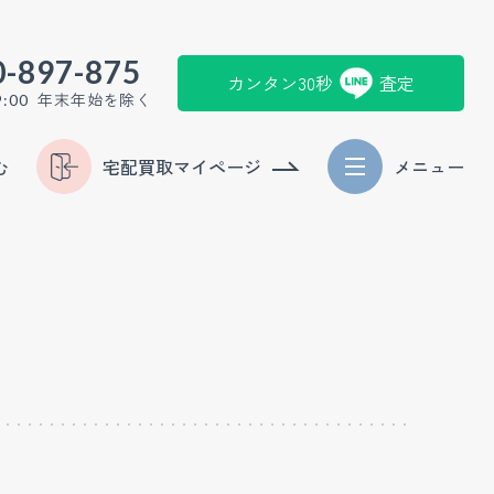
0-897-875
カンタン30秒
査定
年末年始を除く
9:00
む
宅配買取マイページ
メニュー