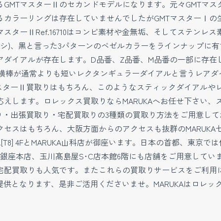
GMTマスターⅡのセカンドモデルになります。元々GMTマス
るカラーリングは存在していませんでしたがGMTマスターⅠの
スターⅡRef.16710はコンビ素材や金無垢、そしてステンレ
青(ペプシ)、黒と言った3パターンのベゼルカラーをラインナップ
アダイアルが存在します。D品番、Z品番、M品番の一部に存在
Ⅱ」の横棒が通常よりも短いレクタンギュラーダイアルと言うレア
TマスターⅡ買取りはもちろん、このようなスティックダイアル
えします。ロレックス買取りならMARUKAへお任せ下さい、
取り・出張買取り・宅配買取りの3種類の買取り方法をご用意し
スはもちろん、大阪方面からのアクセスも抜群のMARUKA七条店
C.[T8] 4FとMARUKA山科店が御座います。日本の首都、
銀座本店、玉川髙島屋S･C店本館6階にも店舗をご用意してい
宅配買取りも人気です。またこれらの買取りサービスをご利用
ご提供となります、是非ご活用くださいませ。MARUKAはロレ