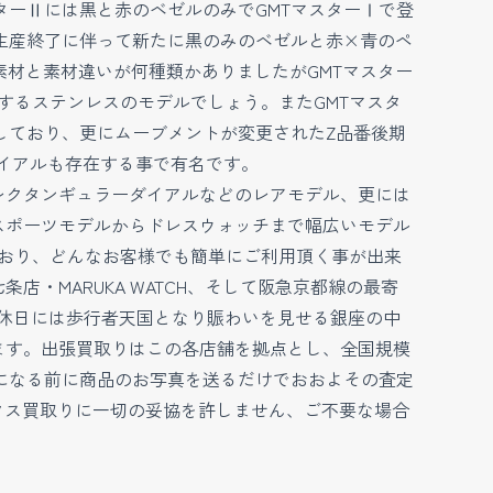
ターⅡには黒と赤のベゼルのみでGMTマスターⅠで登
生産終了に伴って新たに黒のみのベゼルと赤×青のペ
ス素材と素材違いが何種類かありましたがGMTマスター
に有するステンレスのモデルでしょう。またGMTマスタ
しており、更にムーブメントが変更されたZ品番後期
ダイアルも存在する事で有名です。
やレクタンギュラーダイアルなどのレアモデル、更には
スポーツモデルからドレスウォッチまで幅広いモデル
ており、どんなお客様でも簡単にご利用頂く事が出来
・MARUKA WATCH、そして阪急京都線の最寄
東京では休日には歩行者天国となり賑わいを見せる銀座の中
ます。出張買取りはこの各店舗を拠点とし、全国規模
になる前に商品のお写真を送るだけでおおよその査定
ックス買取りに一切の妥協を許しません、ご不要な場合