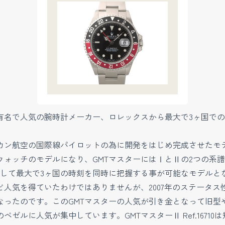
有名で人気の腕時計メーカー、ロレックスから最大で3ヶ国での
リカン航空の国際線パイロットの為に開発をはじめ完成させたモ
ォッチのモデルになり、GMTマスターにはⅠとⅡの2つの系譜
して最大で3ヶ国の時刻を同時に把握する事が可能なモデルと
人気を得ていたわけではありませんが、2007年のステータ
ったのです。このGMTマスターの人気が引き金となって旧型や
ゼルに人気が集中しています。GMTマスターⅡ Ref.1671