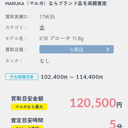
MARUKA（マルカ）ならブランド品を高額査定
179635
買取実績ID：
金
カテゴリ：
K18 ブローチ 11.8g
モデル名：
七条店
買取店舗：
なし
ランク：
～
102,400
114,400
中古相場目安
円
円
買取目安金額
120,500
円
マルカなら最大
査定目安時間
5
分