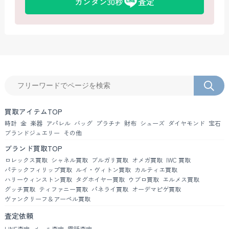
カンタン30秒
査定
買取アイテムTOP
時計
金
楽器
アパレル
バッグ
プラチナ
財布
シューズ
ダイヤモンド
宝石
ブランドジュエリー
その他
ブランド買取TOP
ロレックス買取
シャネル買取
ブルガリ買取
オメガ買取
IWC 買取
パテックフィリップ買取
ルイ・ヴィトン買取
カルティエ買取
ハリーウィンストン買取
タグホイヤー買取
ウブロ買取
エルメス買取
グッチ買取
ティファニー買取
パネライ買取
オーデマピゲ買取
ヴァンクリーフ＆アーペル買取
査定依頼
LINE査定
メール査定
電話査定