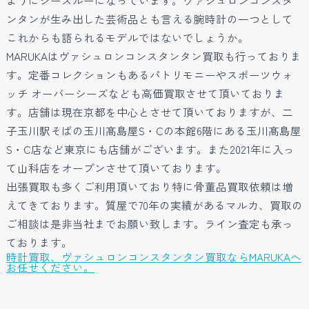
ようにシースルーになっています。ヴァシュロンコンスタ
ンタンが生み出した芸術品とも言える腕時計の一つとして
これからも語られるモデルではないでしょうか。
MARUKAはヴァシュロンコンスタンタン買取も行っておりま
す。定番コレクションもあるパトリモニーやスポーツウォ
ッチ オーバーシーズなども高価買取させて頂いておりま
す。店舗は現在京都を中心とさせて頂いておりますが、二
子玉川駅そばの玉川髙島屋S・Cの本館6階にある玉川髙島屋
S・C店など東京にも店舗がございます。また2021年に入っ
て山科店をオープンさせて頂いております。
出張買取も多くご利用頂いており特に骨董品買取依頼は増
えてきております。質屋で70年の実績があるマルカ、買取の
ご相談は是非当社までお願い致します。ライン査定も承っ
ております。
時計買取、ヴァシュロンコンスタンタン買取ならMARUKAへ
お任せください。