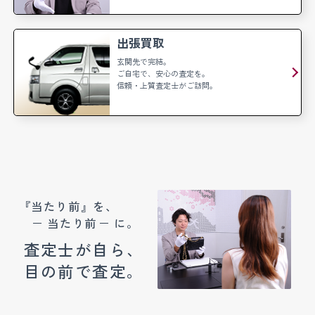
出張買取
玄関先で完結。
ご自宅で、安心の査定を。
信頼・上質査定士がご訪問。
『当たり前』を、
当たり前
に。
査定士が自ら、
目の前で査定。