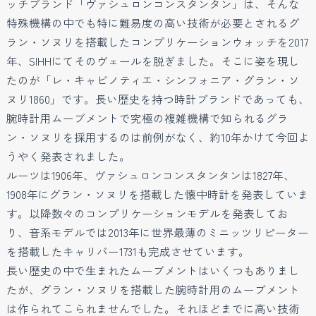
ッチブランド「ヴァシュロンコンスタンタン」は、そんな
特殊機構の中でも特に難易度の高い技術が必要とされるグ
ラン・ソヌリを搭載したコンプリケーションウォッチを2017
年、SIHHにてそのヴェールを脱ぎました。そこに姿を現し
たのが「レ・キャビノティエ・シンフォニア・グラン・ソ
ヌリ1860」です。長い歴史を持つ時計ブランドであっても、
腕時計用ムーブメントで究極の複雑機構で知られるグラ
ン・ソヌリを採用するのは前例がなく、約10年かけて今回よ
うやく発表されました。
ルーツは1906年、ヴァシュロンコンスタンタンは1827年、
1908年にグラン・ソヌリを搭載した懐中時計を発表していま
す。以降数々のコンプリケーションモデルを発表してお
り、音系モデルでは2013年に世界最薄のミニッツリピーター
を搭載したキャリバー1731も完成させています。
長い歴史の中で生まれたムーブメントはいくつもありまし
たが、グラン・ソヌリを搭載した腕時計用のムーブメント
は作られてこられませんでした。それほどまでに高い技術