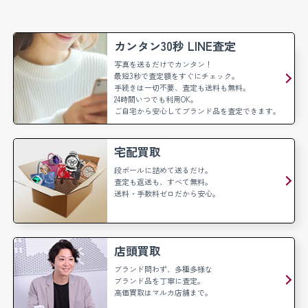
カンタン30秒 LINE査定
写真を送るだけでカンタン！
最短3秒で査定額をすぐにチェック。
手続きは一切不要、査定も送料も無料。
24時間いつでも利用OK。
ご自宅から安心してブランド品を査定できます。
宅配買取
段ボールに詰めて送るだけ。
査定も返送も、すべて無料。
送料・手数料ゼロだから安心。
店頭買取
ブランド問わず、多種多様な
ブランド品を丁寧に査定。
高価買取はマルカ店舗まで。