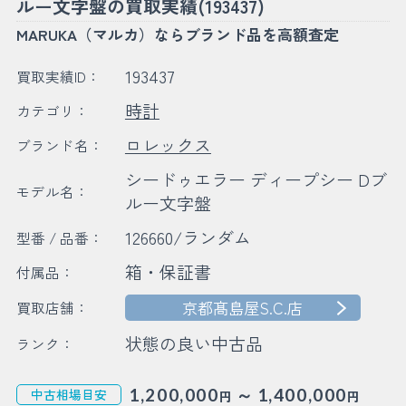
ルー文字盤の買取実績(193437)
MARUKA（マルカ）ならブランド品を高額査定
193437
買取実績ID：
時計
カテゴリ：
ロレックス
ブランド名：
シードゥエラー ディープシー Dブ
モデル名：
ルー文字盤
126660/ランダム
型番 / 品番：
箱・保証書
付属品：
京都髙島屋S.C.店
買取店舗：
状態の良い中古品
ランク：
～
1,200,000
1,400,000
中古相場目安
円
円