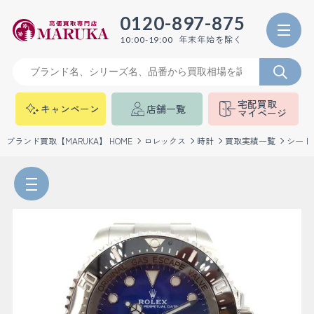
0120-897-875
年末年始を除く
10:00-19:00
宅配買取
キャンペーン
店舗一覧
マイページ
ブランド買取【MARUKA】 HOME
ロレックス
時計
買取実績一覧
シード