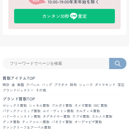
10:00-19:00年末年始を除く
カンタン30秒
査定
買取アイテムTOP
時計
金
楽器
アパレル
バッグ
プラチナ
財布
シューズ
ダイヤモンド
宝石
ブランドジュエリー
その他
ブランド買取TOP
ロレックス買取
シャネル買取
ブルガリ買取
オメガ買取
IWC 買取
パテックフィリップ買取
ルイ・ヴィトン買取
カルティエ買取
ハリーウィンストン買取
タグホイヤー買取
ウブロ買取
エルメス買取
グッチ買取
ティファニー買取
パネライ買取
オーデマピゲ買取
ヴァンクリーフ＆アーペル買取