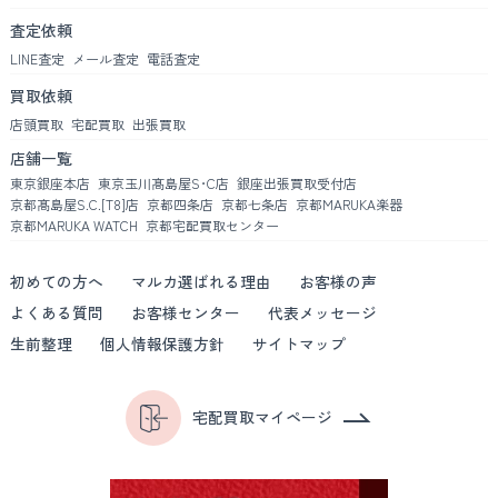
査定依頼
LINE査定
メール査定
電話査定
買取依頼
店頭買取
宅配買取
出張買取
店舗一覧
東京銀座本店
東京玉川髙島屋S･C店
銀座出張買取受付店
京都髙島屋S.C.[T8]店
京都四条店
京都七条店
京都MARUKA楽器
京都MARUKA WATCH
京都宅配買取センター
初めての方へ
マルカ選ばれる理由
お客様の声
よくある質問
お客様センター
代表メッセージ
生前整理
個人情報保護方針
サイトマップ
宅配買取マイページ