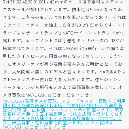
Ref.311.32.42.30.01.001は42ｍｍのケース径で素材はステンレ
ススチールが採用されています。防水性は50ｍとなってお
ります。こちらのモデルは2012本限定となっており、それは
このコミュニティーが始まった年が2012年だからです。スト
ラップはレザーストラップとNATOナイロンストラップが付
属します。ムーブメントには手巻きキャリバーのCal.1861が
搭載されております。それはNASAの宇宙飛行士が月面で着
用したタイムピースと同質の物となっております。こうい
ったオメガファンが喜ぶ要素を積み込んだ時計となってお
り、人気間違い無しのモデルと言えそうです。MARUKAでは
スピードマスター買取に力を入れています。往年のアンテ
ィークモデルから現行モデルまで高価買取を致します。オ
メガ買取はMARUKAにお任せくださいませ！
MARUKAの高額オメガ買取、スピードマスター買取をご利用
頂くには京都の西院の七条店、河原町の四条店と京都髙島
屋S.C.[T8]店、山科店、マルカウォッチが御座います。東京
は銀座並木通りと玉川髙島屋S・C店と店舗を増やしており
ます。どちらの店舗でもオメガの高額買取が可能です。ま
た、出張買取・宅配買取も御座います。オメガ買取は
MARUKAにお任せくださいませ！