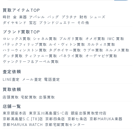
買取アイテムTOP
時計
金
楽器
アパレル
バッグ
プラチナ
財布
シューズ
ダイヤモンド
宝石
ブランドジュエリー
その他
ブランド買取TOP
ロレックス買取
シャネル買取
ブルガリ買取
オメガ買取
IWC 買取
パテックフィリップ買取
ルイ・ヴィトン買取
カルティエ買取
ハリーウィンストン買取
タグホイヤー買取
ウブロ買取
エルメス買取
グッチ買取
ティファニー買取
パネライ買取
オーデマピゲ買取
ヴァンクリーフ＆アーペル買取
査定依頼
LINE査定
メール査定
電話査定
買取依頼
店頭買取
宅配買取
出張買取
店舗一覧
東京銀座本店
東京玉川髙島屋S･C店
銀座出張買取受付店
京都髙島屋S.C.[T8]店
京都四条店
京都七条店
京都MARUKA楽器
京都MARUKA WATCH
京都宅配買取センター