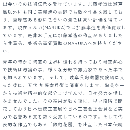
出会いその技術伝承を受けています。加藤孝造は瀬戸
黒以外にも同じ美濃焼の志野でも数々作品を残してお
り、重厚感ある形に色合いの景色は高い評価を得てい
ます。現在マルカ(MARUKA)では加藤孝造を高価買取し
ています。是非お手元に加藤孝造の作品がありました
ら骨董品、美術品高価買取のMARUKAへお持ちくださ
い。
青年の時から陶芸の世界に憧れを持っており研究熱心
で技術は勿論の事、様々な分野で努力家であった事で
も知られています。 そして、岐阜県陶磁器試験場に入
った後に、五代 加藤幸兵衛に師事をします。陶芸を一
から技術や精神的な部分まで学んで、日々努力を惜し
みませんでした。その結果が独立後に、早い段階で開
花しており日本伝統工芸展や日本工芸会正会員など実
力で名誉ある賞を数々受賞しているのです。そして代
表的な作品でもある「鉄釉花器」を出品した日本伝統