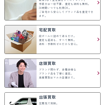
手続きは一切不要、査定も送料も無料。
24時間いつでも利用OK。
ご自宅から安心してブランド品を査定でき
ます。
宅配買取
段ボールに詰めて送るだけ。
査定も返送も、すべて無料。
送料・手数料ゼロだから安心。
店頭買取
ブランド問わず、多種多様な
ブランド品を丁寧に査定。
高価買取はマルカ店舗まで。
出張買取
玄関先で完結。