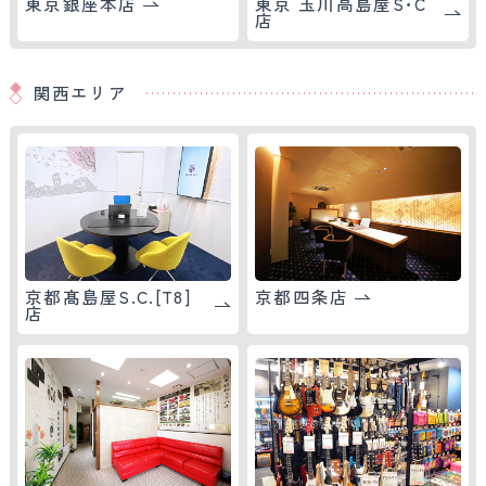
東京銀座本店
東京 玉川高島屋S･C
店
関西エリア
京都髙島屋S.C.[T8]
京都四条店
店