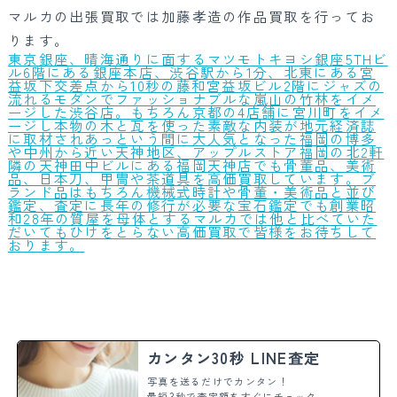
マルカの出張買取では加藤孝造の作品買取を行ってお
ります。
東京銀座、晴海通りに面するマツモトキヨシ銀座5THビ
ル6階にある銀座本店、渋谷駅から1分、北東にある宮
益坂下交差点から10秒の藤和宮益坂ビル2階にジャズの
流れるモダンでファッショナブルな嵐山の竹林をイメ
ージした渋谷店。もちろん京都の4店舗に宮川町をイメ
ージし本物の木と瓦を使った素敵な内装が地元経済誌
に取材されあっという間に大人気となった福岡の博多
や中州から近い天神地区、アップルストア福岡の北2軒
隣の天神田中ビルにある福岡天神店でも骨董品、美術
品、日本刀、甲冑や茶道具を高価買取しています。ブ
ランド品はもちろん機械式時計や骨董・美術品と並び
鑑定、査定に長年の修行が必要な宝石鑑定でも創業昭
和28年の質屋を母体とするマルカでは他と比べていた
だいてもひけをとらない高価買取で皆様をお待ちして
おります。
カンタン30秒 LINE査定
写真を送るだけでカンタン！
最短3秒で査定額をすぐにチェック。