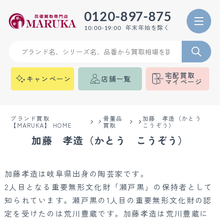
0120-897-875
年末年始を除く
10:00-19:00
宅配買取
キャンペーン
店舗一覧
マイページ
ブランド買取
骨董品
加藤 孝造（かとう
【MARUKA】 HOME
買取
こうぞう）
加藤 孝造（かとう こうぞう）
加藤孝造は岐阜県出身の陶芸家です。
2人目となる重要無形文化財「瀬戸黒」の保持者として
知られています。瀬戸黒の1人目の重要無形文化財の認
定を受けたのは荒川豊蔵です。加藤孝造は荒川豊蔵に