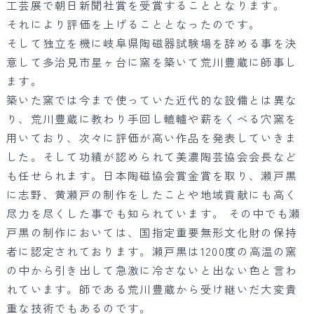
工芸展で朝日新聞社賞を受賞することとなります。
それにより評価を上げることとなったのです。
そして独立を機に岐阜県陶磁器試験場を辞める事を決
意して多治見市星ヶ台に窯を築いて荒川豊蔵に師事し
ます。
築いた窯では今まで使っていた近代的な設備とは異な
り、荒川豊蔵に教わり手回し轆轤や薪をくべる穴窯を
用いており、次々に評価が高い作品を発表していきま
した。そして功績が認められて美濃陶芸協会会長など
も任せられます。日本陶磁協会賞金賞を取り、瀬戸黒
に志野、黄瀬戸の制作をしたことや地域貢献にも高く
尽力を尽くした事でも知られています。 その中でも瀬
戸黒の制作においては、国指定重要無形文化財の保持
者に認定されております。瀬戸黒は1200度の高温の窯
の中から引き出して急激に冷さないと出ない色と言わ
れています。師である荒川豊蔵から受け継いだ大変貴
重な技術でもあるのです。