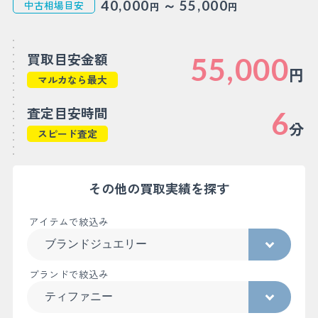
～
40,000
55,000
中古相場目安
円
円
買取目安金額
55,000
円
マルカなら最大
査定目安時間
6
分
スピード査定
その他の買取実績を探す
アイテムで絞込み
ブランドで絞込み