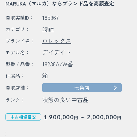
MARUKA（マルカ）ならブランド品を高額査定
185967
買取実績ID：
時計
カテゴリ：
ロレックス
ブランド名：
デイデイト
モデル名：
18238A/W番
型番 / 品番：
箱
付属品：
七条店
買取店舗：
状態の良い中古品
ランク：
～
1,900,000
2,000,000
中古相場目安
円
円