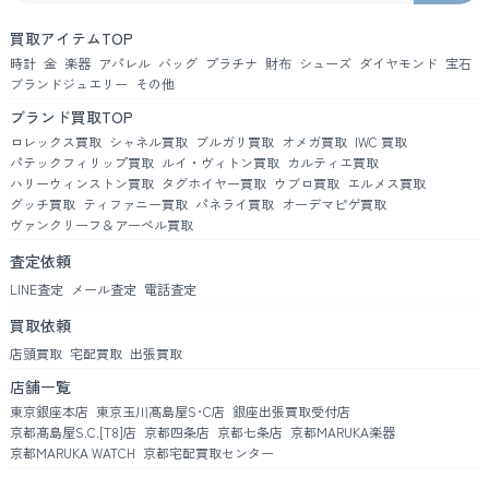
買取アイテムTOP
時計
金
楽器
アパレル
バッグ
プラチナ
財布
シューズ
ダイヤモンド
宝石
ブランドジュエリー
その他
ブランド買取TOP
ロレックス買取
シャネル買取
ブルガリ買取
オメガ買取
IWC 買取
パテックフィリップ買取
ルイ・ヴィトン買取
カルティエ買取
ハリーウィンストン買取
タグホイヤー買取
ウブロ買取
エルメス買取
グッチ買取
ティファニー買取
パネライ買取
オーデマピゲ買取
ヴァンクリーフ＆アーペル買取
査定依頼
LINE査定
メール査定
電話査定
買取依頼
店頭買取
宅配買取
出張買取
店舗一覧
東京銀座本店
東京玉川髙島屋S･C店
銀座出張買取受付店
京都髙島屋S.C.[T8]店
京都四条店
京都七条店
京都MARUKA楽器
京都MARUKA WATCH
京都宅配買取センター