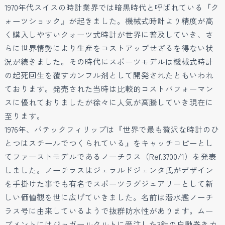
1970年代スイスの時計業界では暗黒時代と呼ばれている『ク
ォーツショック』が起きました。機械式時計より精度が高
く購入しやすいクォーツ式時計が世界に普及していき、さ
らに世界情勢により生産をコストアップせざるを得ない状
況が続きました。その時代にスポーツモデルは機械式時計
の起死回生を覆すカンフル剤として開発されたともいわれ
ております。発売された当時は比較的コストパフォーマン
スに優れておりましたが徐々に人気が高騰していき現在に
至ります。
1976年、パテックフィリップは『世界で最も贅沢な時計のひ
とつはスチールでつくられている』をキャッチコピーとし
てファーストモデルであるノーチラス（Ref.3700/1）を発表
しました。ノーチラスはジェラルドジェンタ氏がデザイン
を手掛けた事でも有名でスポーツラグジュアリーとして新
しい価値観を世に広げていきました。名前は潜水艦ノーチ
ラス号に由来しているようで抜群防水性があります。ムー
ブメントにはジャガールクルトに受注した3針の自動巻きカ