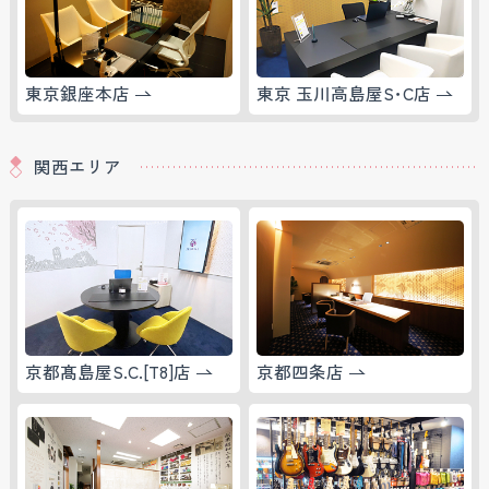
東京銀座本店
東京 玉川高島屋S･C店
関西エリア
京都髙島屋S.C.[T8]店
京都四条店