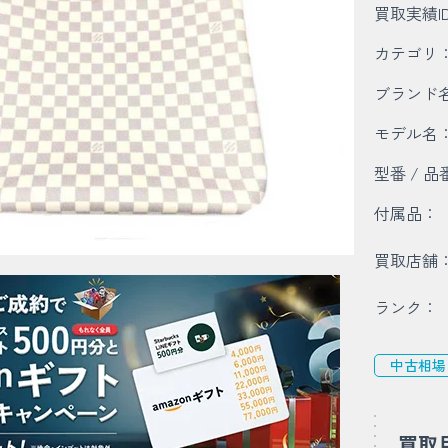
買取実績I
カテゴリ
ブランド
モデル名
型番 / 品
付属品：
買取店舗
ランク：
中古相場
買取