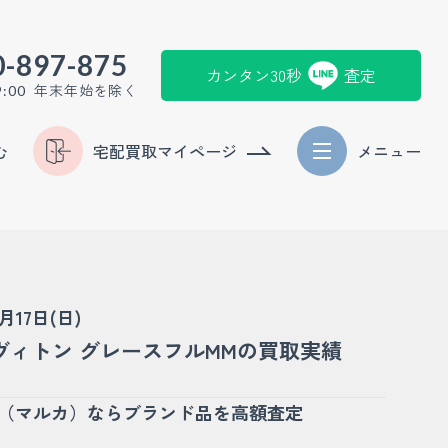
0-897-875
カンタン30秒
査定
年末年始を除く
9:00
む
宅配買取マイページ
メニュー
5月17日(日)
ヴィトン グレースフルMMの買取実績
KA（マルカ）ならブランド品を高額査定