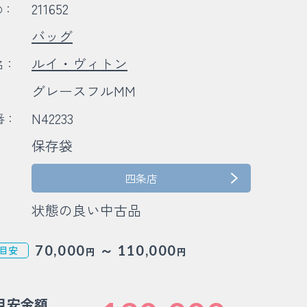
211652
D：
バッグ
：
ルイ・ヴィトン
名：
グレースフルMM
：
N42233
番：
保存袋
：
四条店
状態の良い中古品
～
70,000
110,000
目安
円
円
目安金額