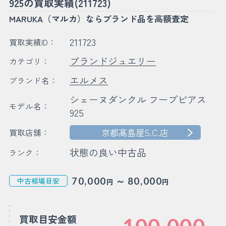
925の買取実績(211723)
MARUKA（マルカ）ならブランド品を高額査定
211723
買取実績ID：
ブランドジュエリー
カテゴリ：
エルメス
ブランド名：
シェーヌダンクル フープピアス
モデル名：
925
京都髙島屋S.C.店
買取店舗：
状態の良い中古品
ランク：
～
70,000
80,000
中古相場目安
円
円
買取目安金額