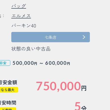
バッグ
：
エルメス
名：
バーキン40
：
：
七条店
状態の良い中古品
～
500,000
600,000
目安
円
円
目安金額
750,000
円
カなら最大
目安時間
5
分