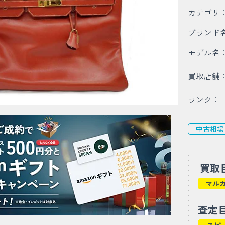
カテゴリ
ブランド
モデル名
買取店舗
ランク：
中古相場
買取
マル
査定