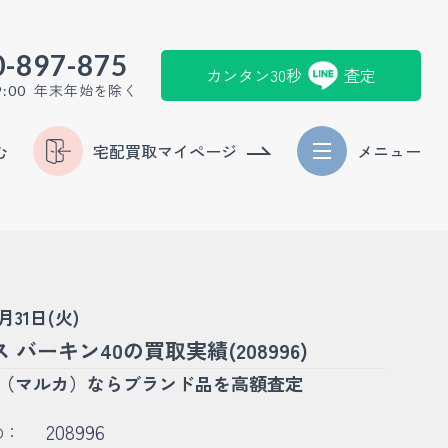
0-897-875
カンタン30秒
査定
年末年始を除く
9:00
む
宅配買取マイページ
メニュー
3月31日(火)
 バーキン40の買取実績(208996)
KA（マルカ）ならブランド品を高額査定
208996
D：