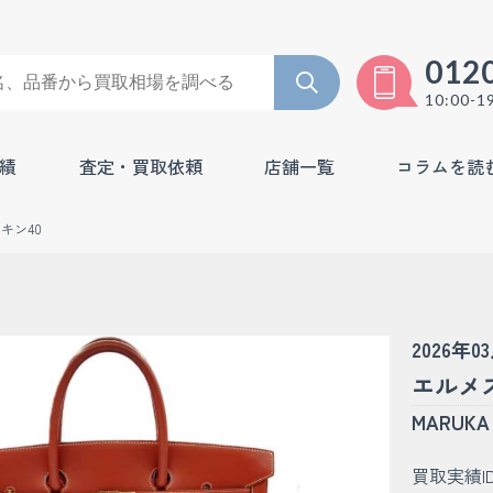
012
10:00-1
績
査定・買取依頼
店舗一覧
コラムを読
キン40
2026年0
エルメス
MARU
買取実績I