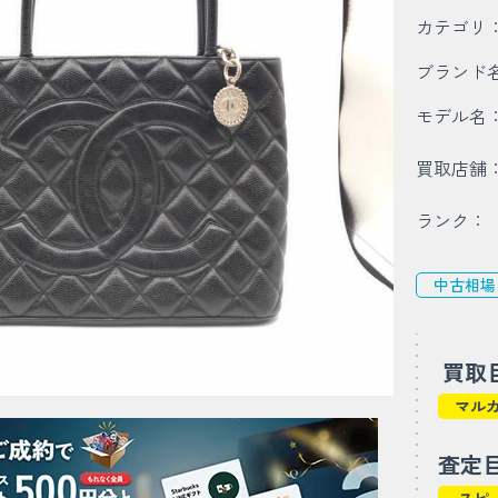
カテゴリ
ブランド
モデル名
買取店舗
ランク：
中古相場
買取
マル
査定