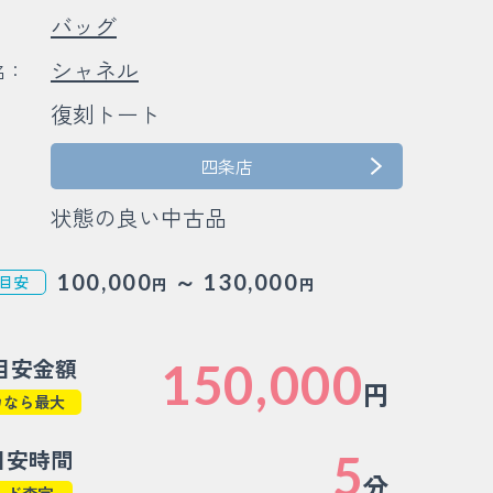
バッグ
：
シャネル
名：
復刻トート
：
：
四条店
状態の良い中古品
～
100,000
130,000
目安
円
円
目安金額
150,000
円
カなら最大
目安時間
5
分