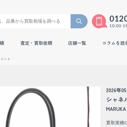
012
10:00-1
績
査定・買取依頼
店舗一覧
コラムを読
刻トート
2026年0
シャネル
MARU
買取実績I