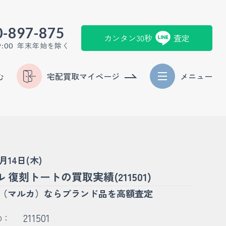
0-897-875
カンタン30秒
査定
年末年始を除く
9:00
む
宅配買取マイページ
メニュー
5月14日(木)
 復刻トートの買取実績(211501)
KA（マルカ）ならブランド品を高額査定
211501
D：