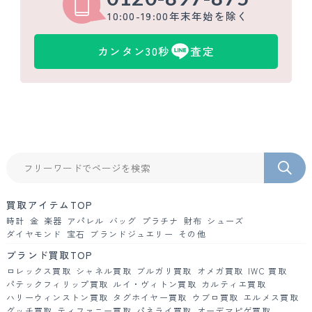
10:00-19:00年末年始を除く
カンタン30秒
査定
買取アイテムTOP
時計
金
楽器
アパレル
バッグ
プラチナ
財布
シューズ
ダイヤモンド
宝石
ブランドジュエリー
その他
ブランド買取TOP
ロレックス買取
シャネル買取
ブルガリ買取
オメガ買取
IWC 買取
パテックフィリップ買取
ルイ・ヴィトン買取
カルティエ買取
ハリーウィンストン買取
タグホイヤー買取
ウブロ買取
エルメス買取
グッチ買取
ティファニー買取
パネライ買取
オーデマピゲ買取