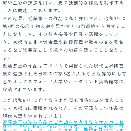
絵や金彩の技法を用い、更に独創的な作風を制作する
ことに成功しております。
その結果、近藤悠三の作品は高く評価され、昭和3年に
第9回の帝展で初入選を果たすと13回連続で入選するこ
とになります。その後も帝展や日展で活躍をしてい
き、京都市文化功労者章や紺綬褒章や数々の賞を受賞
するなど陶芸家として様々な功績を残すこととなりま
す。
近藤悠三の作品はアメリカで開催された現代世界陶芸
展に選抜された日本の作家5名に入るなど世界的にも有
名でオックスフォード大学やオークランド美術館等に
収蔵されています。
また昭和60年に亡くなられた際も遺作27点が遺族によ
って京都市に寄贈されるなど、その素晴らしい作品は
現代も語り継がれています。
近藤悠三の陶芸作品のご売却をお考えならマルカにお
任せ下さい。MARUKAは京都市内、西院・西七条、四
条大宮、北山・松ヶ崎、四条烏丸・河原町他東京の銀