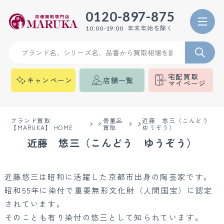
0120-897-875
年末年始を除く
10:00-19:00
宅配買取
キャンペーン
店舗一覧
マイページ
ブランド買取
骨董品
近藤 悠三（こんどう
【MARUKA】 HOME
買取
ゆうぞう）
近藤 悠三（こんどう ゆうぞう）
近藤悠三は昭和に活躍した京都市出身の陶芸家です。
昭和55年に染付で重要無形文化財（人間国宝）に認定
されています。
そのことも有り染付の悠三として知られています。