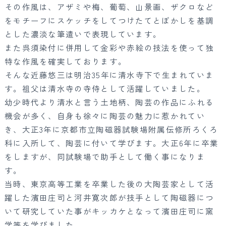
その作風は、アザミや梅、葡萄、山景画、ザクロなど
をモチーフにスケッチをしてつけたてとぼかしを基調
とした濃淡な筆遣いで表現しています。
また呉須染付に併用して金彩や赤絵の技法を使って独
特な作風を確実しております。
そんな近藤悠三は明治35年に清水寺下で生まれていま
す。祖父は清水寺の寺侍として活躍していました。
幼少時代より清水と言う土地柄、陶芸の作品にふれる
機会が多く、自身も徐々に陶芸の魅力に惹かれてい
き、大正3年に京都市立陶磁器試験場附属伝修所ろくろ
科に入所して、陶芸に付いて学びます。大正6年に卒業
をしますが、同試験場で助手として働く事になりま
す。
当時、東京高等工業を卒業した後の大陶芸家として活
躍した濱田庄司と河井寛次郎が技手として陶磁器につ
いて研究していた事がキッカケとなって濱田庄司に窯
学等を学びました。