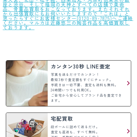
座と渋谷、そして福岡の天神とすべての店舗で美術
品、骨董品買取をおこなっております。またそれぞれ
から出張買取にもお伺いいたしますので「これは」と
思ったらすぐにお客様センター(0120-89-7875)へご連絡
ください。マルカは近藤悠三の陶芸作品を高価買取し
ております。
カンタン30秒 LINE査定
写真を送るだけでカンタン！
最短3秒で査定額をすぐにチェック。
手続きは一切不要、査定も送料も無料。
24時間いつでも利用OK。
ご自宅から安心してブランド品を査定でき
ます。
宅配買取
段ボールに詰めて送るだけ。
査定も返送も、すべて無料。
送料・手数料ゼロだから安心。