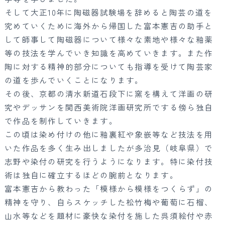
そして大正10年に陶磁器試験場を辞めると陶芸の道を
究めていくために海外から帰国した富本憲吉の助手と
して師事して陶磁器について様々な素地や様々な釉薬
等の技法を学んでいき知識を高めていきます。また作
陶に対する精神的部分についても指導を受けて陶芸家
の道を歩んでいくことになります。
その後、京都の清水新道石段下に窯を構えて洋画の研
究やデッサンを関西美術院洋画研究所でする傍ら独自
で作品を制作していきます。
この頃は染め付けの他に釉裏紅や象嵌等など技法を用
いた作品を多く生み出しましたが多治見（岐阜県）で
志野や染付の研究を行うようになります。特に染付技
術は独自に確立するほどの腕前となります。
富本憲吉から教わった「模様から模様をつくらず」の
精神を守り、自らスケッチした松竹梅や葡萄に石榴、
山水等などを題材に豪快な染付を施した呉須絵付や赤