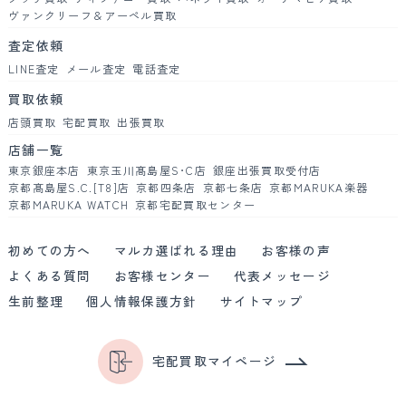
ヴァンクリーフ＆アーペル買取
査定依頼
LINE査定
メール査定
電話査定
買取依頼
店頭買取
宅配買取
出張買取
店舗一覧
東京銀座本店
東京玉川髙島屋S･C店
銀座出張買取受付店
京都髙島屋S.C.[T8]店
京都四条店
京都七条店
京都MARUKA楽器
京都MARUKA WATCH
京都宅配買取センター
初めての方へ
マルカ選ばれる理由
お客様の声
よくある質問
お客様センター
代表メッセージ
生前整理
個人情報保護方針
サイトマップ
宅配買取マイページ