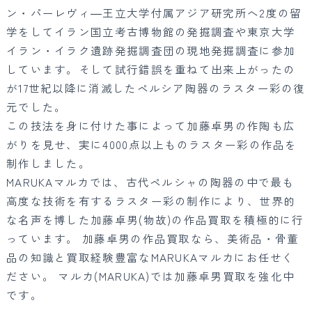
ン・パーレヴィ―王立大学付属アジア研究所へ2度の留
学をしてイラン国立考古博物館の発掘調査や東京大学
イラン・イラク遺跡発掘調査団の現地発掘調査に参加
しています。そして試行錯誤を重ねて出来上がったの
が17世紀以降に消滅したペルシア陶器のラスター彩の復
元でした。
この技法を身に付けた事によって加藤卓男の作陶も広
がりを見せ、実に4000点以上ものラスター彩の作品を
制作しました。
MARUKAマルカでは、古代ペルシャの陶器の中で最も
高度な技術を有するラスター彩の制作により、世界的
な名声を博した加藤卓男(物故)の作品買取を積極的に行
っています。 加藤卓男の作品買取なら、美術品・骨董
品の知識と買取経験豊富なMARUKAマルカにお任せく
ださい。 マルカ(MARUKA)では加藤卓男買取を強化中
です。