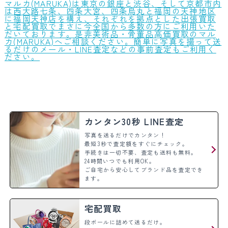
マルカ(MARUKA)は東京の銀座と渋谷、そして京都市内
は西大路七条、四条大宮、四条烏丸と福岡の天神地区
に福岡天神店を構え、それぞれを拠点とした出張買取
と宅配買取でまさに今全国から多数の方にご利用いた
だいております。是非美術品・骨董品高価買取のマル
カ(MARUKA)へご相談ください。簡単に写真を撮って送
るだけのメール・LINE査定などの事前査定もご利用く
ださい。
カンタン30秒 LINE査定
写真を送るだけでカンタン！
最短3秒で査定額をすぐにチェック。
手続きは一切不要、査定も送料も無料。
24時間いつでも利用OK。
ご自宅から安心してブランド品を査定でき
ます。
宅配買取
段ボールに詰めて送るだけ。