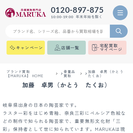
0120-897-875
年末年始を除く
10:00-19:00
宅配買取
キャンペーン
店舗一覧
マイページ
ブランド買取
骨董品
加藤 卓男（かとう
【MARUKA】 HOME
買取
たくお）
加藤 卓男（かとう たくお）
岐阜県出身の日本の陶芸家です。
ラスター彩をはじめ青釉、奈良三彩にペルシア色絵な
どの制作で知られる陶芸家で、重要無形文化財「三
彩」保持者として世に知られています。MARUKAは現