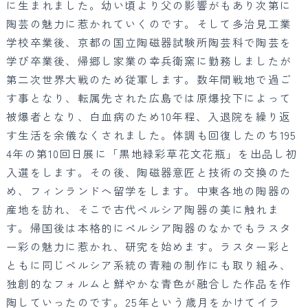
に生まれました。幼い頃より父の影響がもあり次第に
陶芸の魅力に惹かれていくのです。そして多治見工業
学校卒業後、京都の国立陶磁器試験所陶芸科で陶芸を
学び卒業後、帰郷し家業の幸兵衛窯に勤務しましたが
第二次世界大戦のため従軍します。数年間戦地で過ご
す事となり、転属先された広島では原爆投下によって
被爆者となり、白血病のため10年程、入退院を繰り返
す生活を余儀なくされました。体調も回復したのち195
4年の第10回日展に「黒地緑彩草花文花瓶」を出品し初
入選をします。その後、陶磁器意匠と技術の交換のた
め、フィンランドへ留学をします。中東各地の陶器の
産地を訪れ、そこで古代ペルシア陶器の美に触れま
す。帰国後は本格的にペルシア陶器のなかでもラスタ
ー彩の魅力に惹かれ、研究を始めます。ラスター彩と
ともに同じペルシア系統の青釉の制作にも取り組み、
独創的なフォルムと鮮やかな青色が融合した作品を作
陶していったのです。25年という歳月をかけてイラ