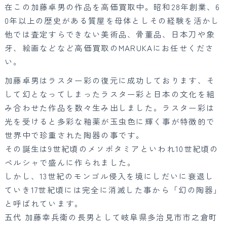
在この加藤卓男の作品を高価買取中。昭和28年創業、6
0年以上の歴史がある質屋を母体としその経験を活かし
他では査定すらできない美術品、骨董品、日本刀や象
牙、絵画などなど高価買取のMARUKAにお任せくださ
い。
加藤卓男はラスター彩の復元に成功しております、そ
して幻となってしまったラスター彩と日本の文化を組
み合わせた作品を数々生み出しました。ラスター彩は
光を受けると多彩な釉薬が玉虫色に輝く事が特徴的で
世界中で珍重された陶器の事です。
その誕生は9世紀頃のメソポタミアといわれ10世紀頃の
ペルシャで盛んに作られました。
しかし、13世紀のモンゴル侵入を境にしだいに衰退し
ていき17世紀頃には完全に消滅した事から「幻の陶器」
と呼ばれています。
五代 加藤幸兵衛の長男として岐阜県多治見市市之倉町