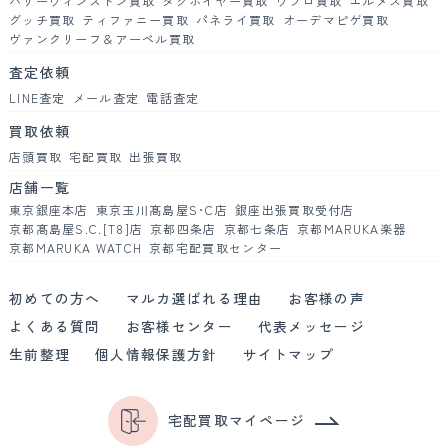
ハリーウィンストン買取
タグホイヤー買取
ウブロ買取
エルメス買取
グッチ買取
ティファニー買取
パネライ買取
オーデマピゲ買取
ヴァンクリーフ＆アーペル買取
査定依頼
LINE査定
メール査定
電話査定
買取依頼
店頭買取
宅配買取
出張買取
店舗一覧
東京銀座本店
東京玉川髙島屋S･C店
銀座出張買取受付店
京都髙島屋S.C.[T8]店
京都四条店
京都七条店
京都MARUKA楽器
京都MARUKA WATCH
京都宅配買取センター
初めての方へ
マルカ選ばれる理由
お客様の声
よくある質問
お客様センター
代表メッセージ
生前整理
個人情報保護方針
サイトマップ
宅配買取マイページ