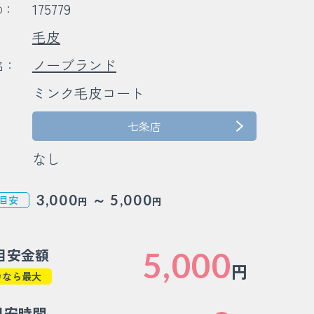
175779
D：
毛皮
：
ノーブランド
名：
ミンク毛皮コート
：
：
七条店
なし
～
3,000
5,000
目安
円
円
目安金額
5,000
円
カなら最大
目安時間