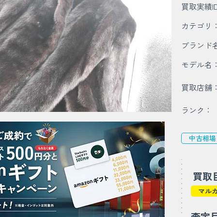
買取実績I
カテゴリ
ブランド
モデル名
買取店舗
ランク：
中古相場
買取
マル
査定