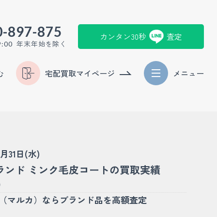
0-897-875
カンタン30秒
査定
年末年始を除く
9:00
む
宅配買取マイページ
メニュー
7月31日(水)
ランド ミンク毛皮コートの買取実績
)
KA（マルカ）ならブランド品を高額査定