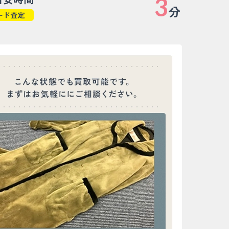
3
分
ード査定