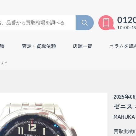
012
10:00-1
績
査定・買取依頼
店舗一覧
コラムを読
リメロ
2025年0
ゼニス 
MARU
買取実績I