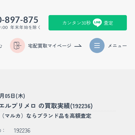
0-897-875
カンタン30秒
査定
年末年始を除く
9:00
む
宅配買取マイページ
メニュー
6月05日(木)
エルプリメロ の買取実績(192236)
KA（マルカ）ならブランド品を高額査定
192236
D：