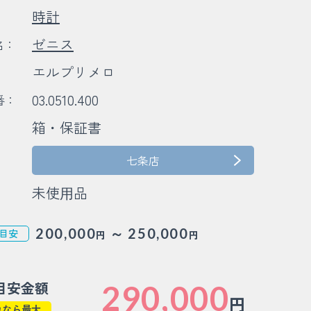
時計
：
ゼニス
名：
エルプリメロ
：
03.0510.400
番：
箱・保証書
：
七条店
未使⽤品
～
200,000
250,000
目安
円
円
目安金額
290,000
円
カなら最大