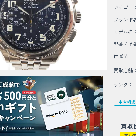
カテゴリ
ブランド
モデル名
型番 / 品
付属品：
買取店舗
ランク：
中古相場
買取
マル