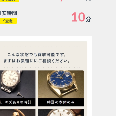
目安時間
10
分
ード査定