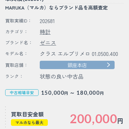
MARUKA（マルカ）ならブランド品を高額査定
202681
買取実績ID：
時計
カテゴリ：
ゼニス
ブランド名：
クラス エルプリメロ 01.0500.400
モデル名：
銀座本店
買取店舗：
状態の良い中古品
ランク：
～
150,000
180,000
中古相場目安
円
円
買取目安金額
200,000
円
マルカなら最大