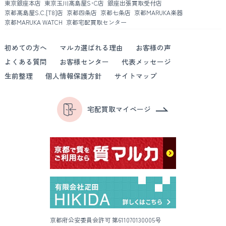
東京銀座本店
東京玉川髙島屋S･C店
銀座出張買取受付店
京都髙島屋S.C.[T8]店
京都四条店
京都七条店
京都MARUKA楽器
京都MARUKA WATCH
京都宅配買取センター
初めての方へ
マルカ選ばれる理由
お客様の声
よくある質問
お客様センター
代表メッセージ
生前整理
個人情報保護方針
サイトマップ
宅配買取マイページ
京都府公安委員会許可 第611070130005号