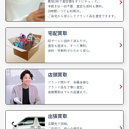
最短3秒で査定額をすぐにチェック。
手続きは一切不要、査定も送料も無料。
24時間いつでも利用OK。
ご自宅から安心してブランド品を査定できます。
宅配買取
段ボールに詰めて送るだけ。
査定も返送も、すべて無料。
送料・手数料ゼロだから安心。
店頭買取
ブランド問わず、多種多様な
ブランド品を丁寧に査定。
高価買取はマルカ店舗まで。
出張買取
玄関先で完結。
ご自宅で、安心の査定を。