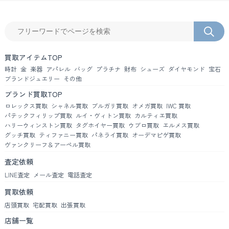
買取アイテムTOP
時計
金
楽器
アパレル
バッグ
プラチナ
財布
シューズ
ダイヤモンド
宝石
ブランドジュエリー
その他
ブランド買取TOP
ロレックス買取
シャネル買取
ブルガリ買取
オメガ買取
IWC 買取
パテックフィリップ買取
ルイ・ヴィトン買取
カルティエ買取
ハリーウィンストン買取
タグホイヤー買取
ウブロ買取
エルメス買取
グッチ買取
ティファニー買取
パネライ買取
オーデマピゲ買取
ヴァンクリーフ＆アーペル買取
査定依頼
LINE査定
メール査定
電話査定
買取依頼
店頭買取
宅配買取
出張買取
店舗一覧