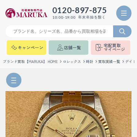
0120-897-875
年末年始を除く
10:00-19:00
宅配買取
キャンペーン
店舗一覧
マイページ
ブランド買取【MARUKA】 HOME
ロレックス
時計
買取実績一覧
デイト