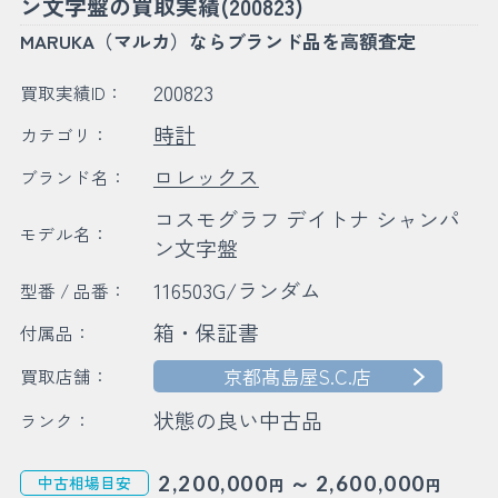
ン文字盤の買取実績(200823)
MARUKA（マルカ）ならブランド品を高額査定
200823
買取実績ID：
時計
カテゴリ：
ロレックス
ブランド名：
コスモグラフ デイトナ シャンパ
モデル名：
ン文字盤
116503G/ランダム
型番 / 品番：
箱・保証書
付属品：
京都髙島屋S.C.店
買取店舗：
状態の良い中古品
ランク：
～
2,200,000
2,600,000
中古相場目安
円
円