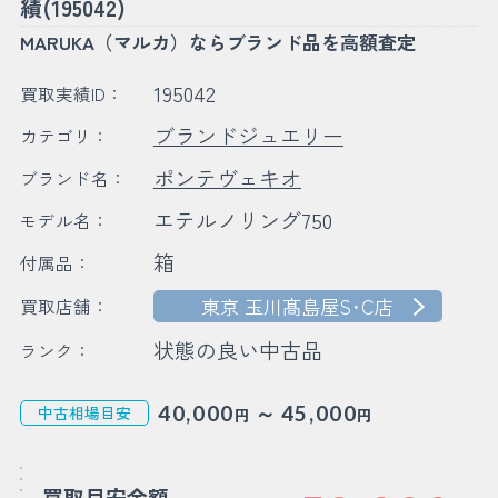
績(195042)
MARUKA（マルカ）ならブランド品を高額査定
195042
買取実績ID：
ブランドジュエリー
カテゴリ：
ポンテヴェキオ
ブランド名：
エテルノリング750
モデル名：
箱
付属品：
東京 玉川髙島屋S･C店
買取店舗：
状態の良い中古品
ランク：
～
40,000
45,000
中古相場目安
円
円
買取目安金額