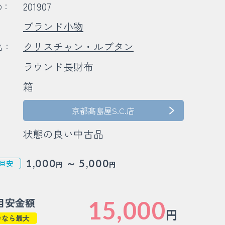
201907
D：
ブランド小物
：
クリスチャン・ルブタン
名：
ラウンド長財布
：
箱
：
京都髙島屋S.C.店
状態の良い中古品
～
1,000
5,000
目安
円
円
目安金額
15,000
円
カなら最大