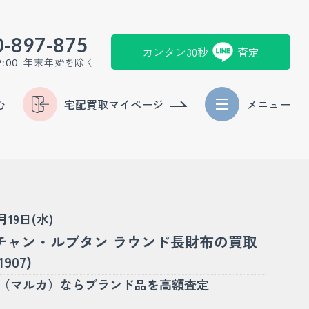
0-897-875
カンタン30秒
査定
年末年始を除く
9:00
む
宅配買取マイページ
メニュー
1月19日(水)
チャン・ルブタン ラウンド長財布の買取
907)
KA（マルカ）ならブランド品を高額査定