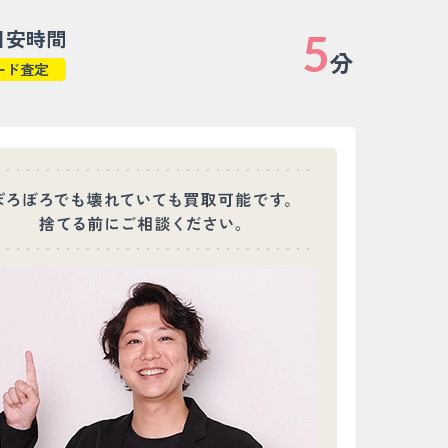
目安時間
5
分
ード査定