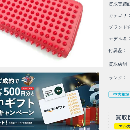
買取実績I
カテゴリ
ブランド
モデル名
付属品：
買取店舗
ランク：
中古相場
買取
マル