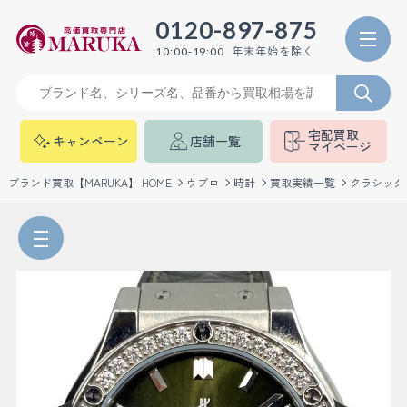
0120-897-875
年末年始を除く
10:00-19:00
宅配買取
キャンペーン
店舗一覧
マイページ
ブランド買取【MARUKA】 HOME
ウブロ
時計
買取実績一覧
クラシック