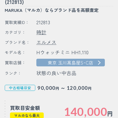
(212813)
MARUKA（マルカ）ならブランド品を高額査定
212813
買取実績ID：
時計
カテゴリ：
エルメス
ブランド名：
Hウォッチミニ HH1.110
モデル名：
東京 玉川髙島屋S･C店
買取店舗：
状態の良い中古品
ランク：
～
90,000
120,000
中古相場目安
円
円
買取目安金額
140,000
円
マルカなら最大