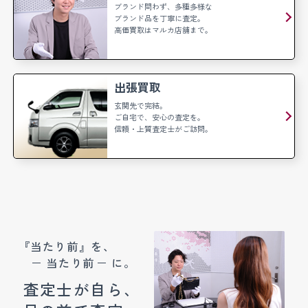
ブランド問わず、多種多様な
ブランド品を丁寧に査定。
高価買取はマルカ店舗まで。
出張買取
玄関先で完結。
ご自宅で、安心の査定を。
信頼・上質査定士がご訪問。
『当たり前』を、
当たり前
に。
査定士が自ら、