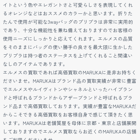
イトという色やエレガントさと可愛らしさを表現してくれ
るオレンジなどはおススメのカラーかと思います。折りた
たんで使用が可能な3wayバッグのプリプラは非常に実用的
であり、十分な機能性を兼ね備えておりますのでお客様の
使用ニーズにしっかりと応えてくれます。エルメスの品質
をそのままにバッグの使い勝手の良さを最大限に生かした
プリプラは持つ者のステータスを上げてくれること間違い
なしのアイテムであります。
エルメスの買取であれば高価買取のMARUKAに是非お持ちく
ださいませ。MARUKAはブランド品の買取実績が非常に豊富
でエルメスやルイヴィトンやシャネルといったハイブラン
ドと呼ばれるブランドからアザーブランドと呼ばれるブラ
ンド品まで高価買取しております。実績が豊富なMARUKAだ
からこそできる高価買取をお客様自身で感じて頂きたく思
います。MARUKAは老舗質屋を母体に京都・東京と店舗展開
しておりますのでエルメス買取ならお近くのMARUKAの店舗
をご利用くださいませ。