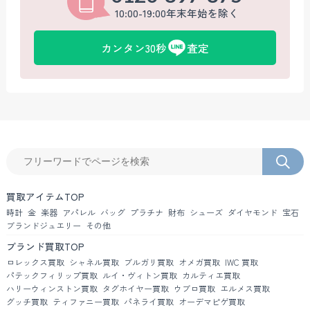
10:00-19:00年末年始を除く
カンタン30秒
査定
買取アイテムTOP
時計
金
楽器
アパレル
バッグ
プラチナ
財布
シューズ
ダイヤモンド
宝石
ブランドジュエリー
その他
ブランド買取TOP
ロレックス買取
シャネル買取
ブルガリ買取
オメガ買取
IWC 買取
パテックフィリップ買取
ルイ・ヴィトン買取
カルティエ買取
ハリーウィンストン買取
タグホイヤー買取
ウブロ買取
エルメス買取
グッチ買取
ティファニー買取
パネライ買取
オーデマピゲ買取