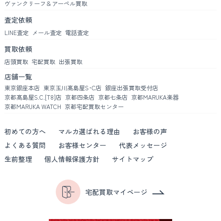
ヴァンクリーフ＆アーペル買取
査定依頼
LINE査定
メール査定
電話査定
買取依頼
店頭買取
宅配買取
出張買取
店舗一覧
東京銀座本店
東京玉川髙島屋S･C店
銀座出張買取受付店
京都髙島屋S.C.[T8]店
京都四条店
京都七条店
京都MARUKA楽器
京都MARUKA WATCH
京都宅配買取センター
初めての方へ
マルカ選ばれる理由
お客様の声
よくある質問
お客様センター
代表メッセージ
生前整理
個人情報保護方針
サイトマップ
宅配買取マイページ