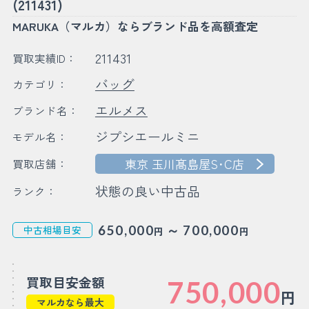
(211431)
MARUKA（マルカ）ならブランド品を高額査定
211431
買取実績ID：
バッグ
カテゴリ：
エルメス
ブランド名：
ジプシエールミニ
モデル名：
東京 玉川髙島屋S･C店
買取店舗：
状態の良い中古品
ランク：
～
650,000
700,000
中古相場目安
円
円
買取目安金額
750,000
円
マルカなら最大