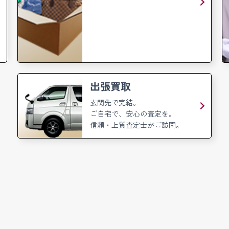
出張買取
玄関先で完結。
ご自宅で、安心の査定を。
信頼・上質査定士がご訪問。