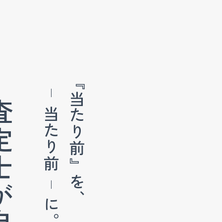
『当たり前』を、
が自ら、
当たり前
に。