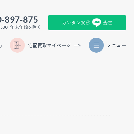
0-897-875
カンタン30秒
査定
年末年始を除く
9:00
む
宅配買取マイページ
メニュー