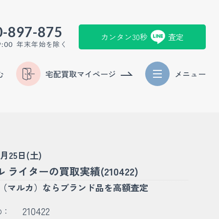
0-897-875
カンタン30秒
査定
年末年始を除く
9:00
む
宅配買取マイページ
メニュー
4月25日(土)
 ライターの買取実績(210422)
KA（マルカ）ならブランド品を高額査定
210422
D：