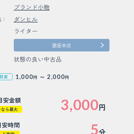
ブランド小物
：
ダンヒル
名：
ライター
：
：
銀座本店
状態の良い中古品
～
1,000
2,000
目安
円
円
目安金額
3,000
円
カなら最大
目安時間
5
分