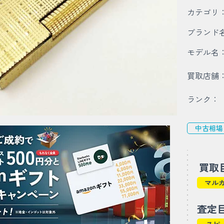
カテゴリ
ブランド
モデル名
買取店舗
ランク：
中古相場
買取
マル
査定