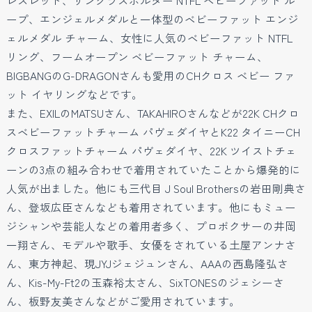
ープ、エンジェルメダルと一体型のベビーファット エンジ
ェルメダル チャーム、女性に人気のベビーファット NTFL
リング、フームオープン ベビーファット チャーム、
BIGBANGのG-DRAGONさんも愛用のCHクロス ベビー ファ
ット イヤリングなどです。
また、EXILのMATSUさん、TAKAHIROさんなどが22K CHクロ
スベビーファットチャーム パヴェダイヤとK22 タイニーCH
クロスファットチャーム パヴェダイヤ、22K ツイストチェ
ーンの3点の組み合わせで着用されていたことから爆発的に
人気が出ました。他にも三代目 J Soul Brothersの岩田剛典さ
ん、登坂広臣さんなども着用されています。他にもミュー
ジシャンや芸能人などの着用者多く、プロボクサーの井岡
一翔さん、モデルや歌手、女優をされている土屋アンナさ
ん、東方神起、現JYJジェジュンさん、AAAの西島隆弘さ
ん、Kis-My-Ft2の玉森裕太さん、SixTONESのジェシーさ
ん、板野友美さんなどがご愛用されています。