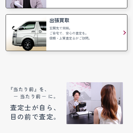
出張買取
玄関先で完結。
ご自宅で、安心の査定を。
信頼・上質査定士がご訪問。
『当たり前』を、
当たり前
に。
査定士が自ら、
目の前で査定。