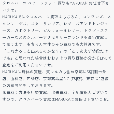
クロムハーツ ベビーファット 買取もMARUKAにお任せ下さ
いませ。
MARUKAではクロムハーツ買取はもちろん、ロンワンズ、ス
タンリーゲス、スターリンギア、レザーズアンドトレジャ
ーズ、ガボラトリー、ビルウォールレザー、トラヴィスワ
ーカーなどのシルバーアクセサリーブランドも高価買取し
ております。もちろん本体のみの買取でも大歓迎です。
「これ売ること出来るのかな？」や「とりあえず値段だけ
でも」と思われた場合はおおよその買取価格が分かるLINEで
査定をご利用くださいませ。
MARUKAは母体の質屋、質マルカも含め京都に5店舗(七条
店、山科店、四条店、京都髙島屋S.C.[T8]店)、東京に2店舗
の店舗展開をしております。
お買取り方法も店頭買取、出張買取、宅配買取とございま
すので、クロムハーツ買取はMARUKAにお任せ下さいませ。