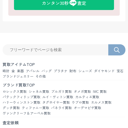
カンタン30秒
査定
買取アイテムTOP
時計
金
楽器
アパレル
バッグ
プラチナ
財布
シューズ
ダイヤモンド
宝石
ブランドジュエリー
その他
ブランド買取TOP
ロレックス買取
シャネル買取
ブルガリ買取
オメガ買取
IWC 買取
パテックフィリップ買取
ルイ・ヴィトン買取
カルティエ買取
ハリーウィンストン買取
タグホイヤー買取
ウブロ買取
エルメス買取
グッチ買取
ティファニー買取
パネライ買取
オーデマピゲ買取
ヴァンクリーフ＆アーペル買取
査定依頼