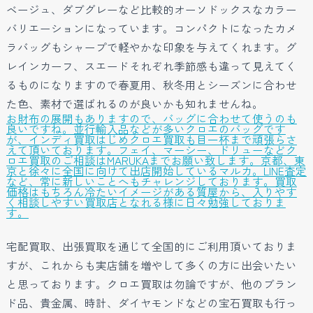
ベージュ、ダブグレーなど比較的オーソドックスなカラー
バリエーションになっています。コンパクトになったカメ
ラバッグもシャープで軽やかな印象を与えてくれます。グ
レインカーフ、スエードそれぞれ季節感も違って見えてく
るものになりますので春夏用、秋冬用とシーズンに合わせ
た色、素材で選ばれるのが良いかも知れませんね。
お財布の展開もありますので、バッグに合わせて使うのも
良いですね。並行輸入品などが多いクロエのバッグです
が、インディ買取はじめクロエ買取も目一杯まで頑張らさ
えて頂いております。フェイ、マーシー、ドリューなどク
ロエ買取のご相談はMARUKAまでお願い致します。京都、東
京と徐々に全国に向けて出店開始しているマルカ。LINE査定
など、常に新しいことへもチャレンジしております。買取
価格はもちろん冷たいイメージがある質屋から、入りやす
く相談しやすい買取店となれる様に日々勉強しておりま
す。
宅配買取、出張買取を通じて全国的にご利用頂いておりま
すが、これからも実店舗を増やして多くの方に出会いたい
と思っております。クロエ買取は勿論ですが、他のブラン
ド品、貴金属、時計、ダイヤモンドなどの宝石買取も行っ