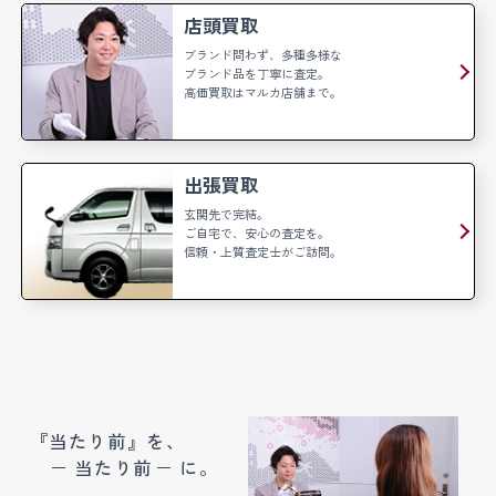
店頭買取
ブランド問わず、多種多様な
ブランド品を丁寧に査定。
高価買取はマルカ店舗まで。
出張買取
玄関先で完結。
ご自宅で、安心の査定を。
信頼・上質査定士がご訪問。
『当たり前』を、
当たり前
に。