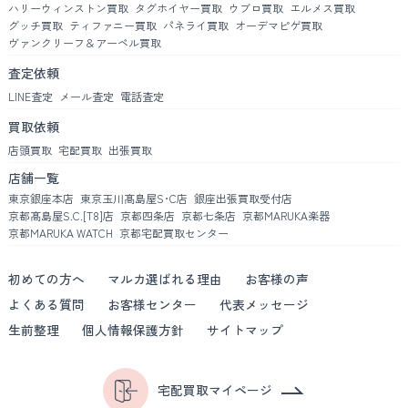
ハリーウィンストン買取
タグホイヤー買取
ウブロ買取
エルメス買取
グッチ買取
ティファニー買取
パネライ買取
オーデマピゲ買取
ヴァンクリーフ＆アーペル買取
査定依頼
LINE査定
メール査定
電話査定
買取依頼
店頭買取
宅配買取
出張買取
店舗一覧
東京銀座本店
東京玉川髙島屋S･C店
銀座出張買取受付店
京都髙島屋S.C.[T8]店
京都四条店
京都七条店
京都MARUKA楽器
京都MARUKA WATCH
京都宅配買取センター
初めての方へ
マルカ選ばれる理由
お客様の声
よくある質問
お客様センター
代表メッセージ
生前整理
個人情報保護方針
サイトマップ
宅配買取マイページ