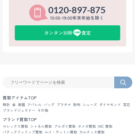
0120-897-875
10:00-19:00年末年始を除く
カンタン30秒
査定
買取アイテムTOP
時計
金
楽器
アパレル
バッグ
プラチナ
財布
シューズ
ダイヤモンド
宝石
ブランドジュエリー
その他
ブランド買取TOP
ロレックス買取
シャネル買取
ブルガリ買取
オメガ買取
IWC 買取
パテックフィリップ買取
ルイ・ヴィトン買取
カルティエ買取