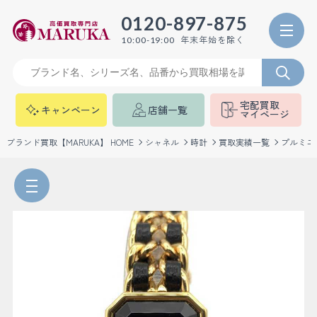
0120-897-875
年末年始を除く
10:00-19:00
宅配買取
キャンペーン
店舗一覧
マイページ
ブランド買取【MARUKA】 HOME
シャネル
時計
買取実績一覧
プルミエ