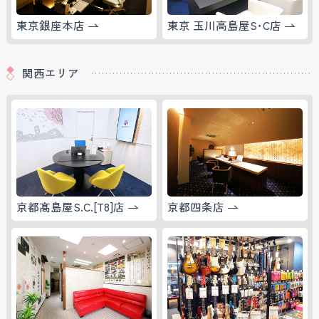
東京銀座本店
東京 玉川高島屋S･C店
関西エリア
京都髙島屋S.C.[T8]店
京都四条店