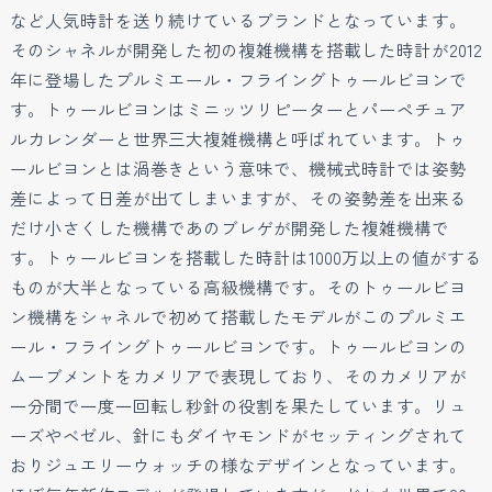
など人気時計を送り続けているブランドとなっています。
そのシャネルが開発した初の複雑機構を搭載した時計が2012
年に登場したプルミエール・フライングトゥールビヨンで
す。トゥールビヨンはミニッツリピーターとパーペチュア
ルカレンダーと世界三大複雑機構と呼ばれています。トゥ
ールビヨンとは渦巻きという意味で、機械式時計では姿勢
差によって日差が出てしまいますが、その姿勢差を出来る
だけ小さくした機構であのブレゲが開発した複雑機構で
す。トゥールビヨンを搭載した時計は1000万以上の値がする
ものが大半となっている高級機構です。そのトゥールビヨ
ン機構をシャネルで初めて搭載したモデルがこのプルミエ
ール・フライングトゥールビヨンです。トゥールビヨンの
ムーブメントをカメリアで表現しており、そのカメリアが
一分間で一度一回転し秒針の役割を果たしています。リュ
ーズやベゼル、針にもダイヤモンドがセッティングされて
おりジュエリーウォッチの様なデザインとなっています。