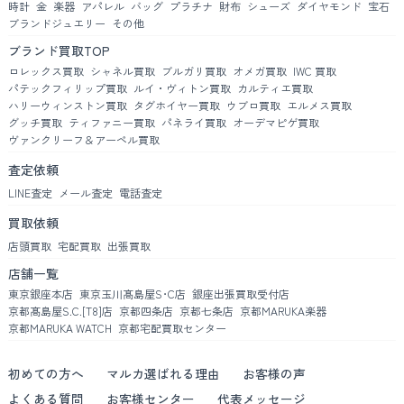
時計
金
楽器
アパレル
バッグ
プラチナ
財布
シューズ
ダイヤモンド
宝石
ブランドジュエリー
その他
ブランド買取TOP
ロレックス買取
シャネル買取
ブルガリ買取
オメガ買取
IWC 買取
パテックフィリップ買取
ルイ・ヴィトン買取
カルティエ買取
ハリーウィンストン買取
タグホイヤー買取
ウブロ買取
エルメス買取
グッチ買取
ティファニー買取
パネライ買取
オーデマピゲ買取
ヴァンクリーフ＆アーペル買取
査定依頼
LINE査定
メール査定
電話査定
買取依頼
店頭買取
宅配買取
出張買取
店舗一覧
東京銀座本店
東京玉川髙島屋S･C店
銀座出張買取受付店
京都髙島屋S.C.[T8]店
京都四条店
京都七条店
京都MARUKA楽器
京都MARUKA WATCH
京都宅配買取センター
初めての方へ
マルカ選ばれる理由
お客様の声
よくある質問
お客様センター
代表メッセージ