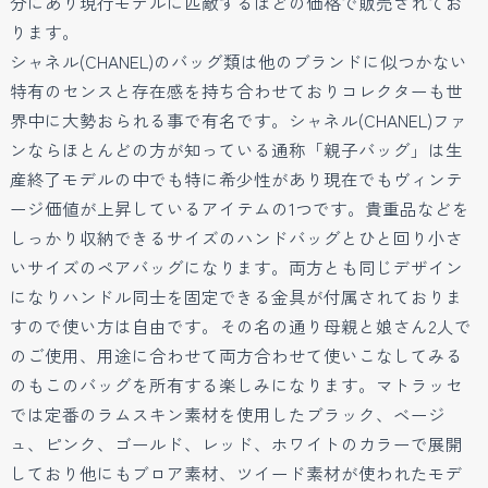
分にあり現行モデルに匹敵するほどの価格で販売されてお
ります。
シャネル(CHANEL)のバッグ類は他のブランドに似つかない
特有のセンスと存在感を持ち合わせておりコレクターも世
界中に大勢おられる事で有名です。シャネル(CHANEL)ファ
ンならほとんどの方が知っている通称「親子バッグ」は生
産終了モデルの中でも特に希少性があり現在でもヴィンテ
ージ価値が上昇しているアイテムの1つです。貴重品などを
しっかり収納できるサイズのハンドバッグとひと回り小さ
いサイズのペアバッグになります。両方とも同じデザイン
になりハンドル同士を固定できる金具が付属されておりま
すので使い方は自由です。その名の通り母親と娘さん2人で
のご使用、用途に合わせて両方合わせて使いこなしてみる
のもこのバッグを所有する楽しみになります。マトラッセ
では定番のラムスキン素材を使用したブラック、ベージ
ュ、ピンク、ゴールド、レッド、ホワイトのカラーで展開
しており他にもブロア素材、ツイード素材が使われたモデ