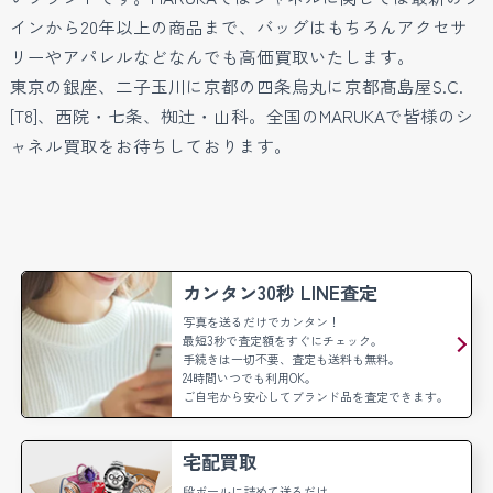
インから20年以上の商品まで、バッグはもちろんアクセサ
リーやアパレルなどなんでも高価買取いたします。
東京の銀座、二子玉川に京都の四条烏丸に京都髙島屋S.C.
[T8]、西院・七条、椥辻・山科。全国のMARUKAで皆様のシ
ャネル買取をお待ちしております。
カンタン30秒 LINE査定
写真を送るだけでカンタン！
最短3秒で査定額をすぐにチェック。
手続きは一切不要、査定も送料も無料。
24時間いつでも利用OK。
ご自宅から安心してブランド品を査定できます。
宅配買取
段ボールに詰めて送るだけ。