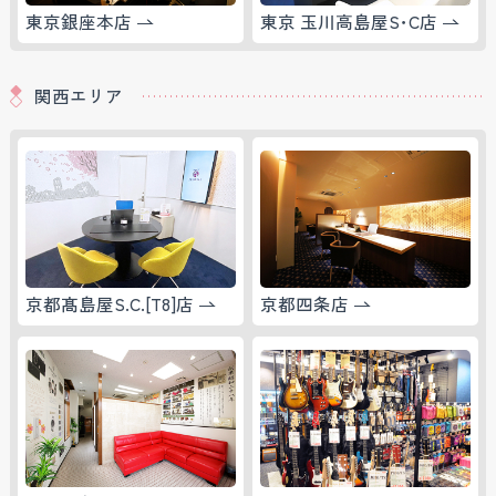
東京銀座本店
東京 玉川高島屋S･C店
関西エリア
京都髙島屋S.C.[T8]店
京都四条店