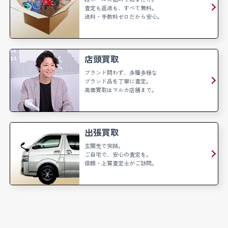
査定も返送も、すべて無料。
送料・手数料ゼロだから安心。
店頭買取
ブランド問わず、多種多様な
ブランド品を丁寧に査定。
高価買取はマルカ店舗まで。
出張買取
玄関先で完結。
ご自宅で、安心の査定を。
信頼・上質査定士がご訪問。