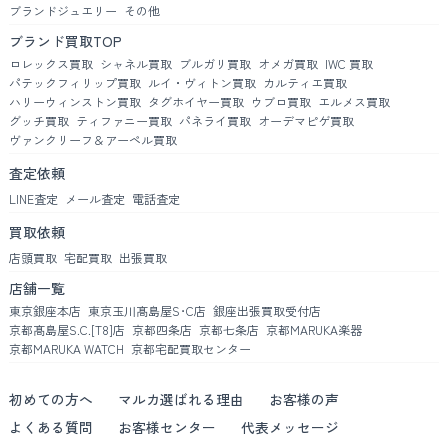
ブランドジュエリー
その他
ブランド買取TOP
ロレックス買取
シャネル買取
ブルガリ買取
オメガ買取
IWC 買取
パテックフィリップ買取
ルイ・ヴィトン買取
カルティエ買取
ハリーウィンストン買取
タグホイヤー買取
ウブロ買取
エルメス買取
グッチ買取
ティファニー買取
パネライ買取
オーデマピゲ買取
ヴァンクリーフ＆アーペル買取
査定依頼
LINE査定
メール査定
電話査定
買取依頼
店頭買取
宅配買取
出張買取
店舗一覧
東京銀座本店
東京玉川髙島屋S･C店
銀座出張買取受付店
京都髙島屋S.C.[T8]店
京都四条店
京都七条店
京都MARUKA楽器
京都MARUKA WATCH
京都宅配買取センター
初めての方へ
マルカ選ばれる理由
お客様の声
よくある質問
お客様センター
代表メッセージ