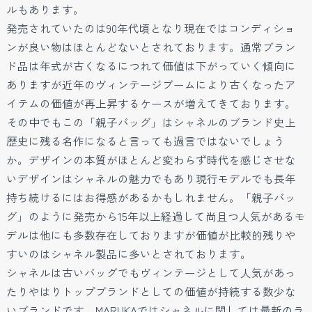
ルもあります。
発売されていたのは90年代頃となり現在ではコンディショ
ンが良い物はほとんどないとされております。通常ブラン
ド品は年式が古くなるにつれて価値は下がっていく傾向に
ありますが近年のヴィンテージブームにより古くなったア
イテムの価値が再上昇するケースが増えてきております。
その中でもこの「親子バッグ」はシャネルのブランド史上
歴史に残る名作になると言っても過言ではないでしょう
か。デザインの本質がほとんど変わらず時代を感じさせな
いデザインはシャネルの魅力でもあり現行モデルでも長年
持ち続けるにはお得感があるかもしれません。「親子バッ
グ」のように発売から15年以上経過して尚且つ人気があるモ
デルは他にも多数存在しておりますが価値が比較的残りや
すいのはシャネル製品に多いとされております。
シャネルは古いバッグでもヴィンテージとして人気があっ
たりやはりトップブランドとしての価値が持続する数少な
いブランドです。MARUKAではシャネルに関しては最新のラ