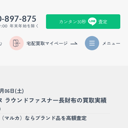
0-897-875
カンタン30秒
査定
年末年始を除く
9:00
む
宅配買取マイページ
メニュー
9月06日(土)
ヌ ラウンドファスナー長財布の買取実績
)
KA（マルカ）ならブランド品を高額査定