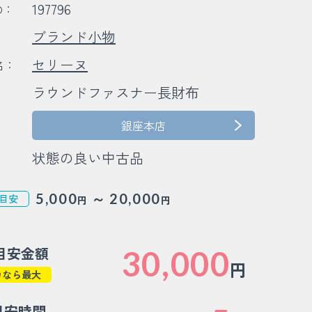
197796
D：
ブランド小物
：
セリーヌ
名：
ラウンドファスナー長財布
：
：
銀座本店
状態の良い中古品
～
5,000
20,000
目安
円
円
目安金額
30,000
円
カなら最大
目安時間