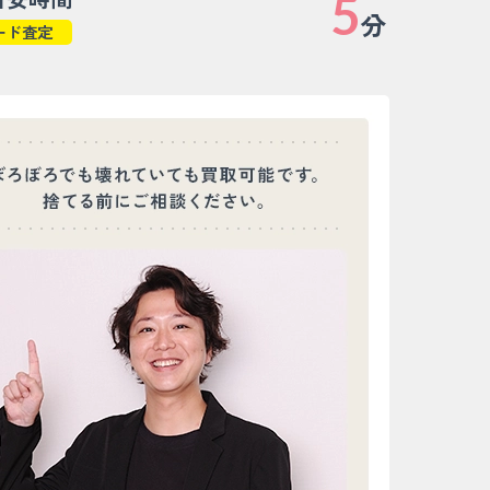
5
分
ード査定