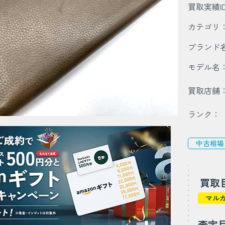
買取実績I
カテゴリ
ブランド
モデル名
買取店舗
ランク：
中古相場
買取
マル
査定