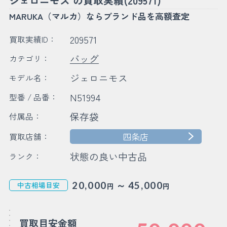
ジェロニモス の買取実績(209571)
MARUKA（マルカ）ならブランド品を高額査定
209571
買取実績ID：
バッグ
カテゴリ：
ジェロニモス
モデル名：
N51994
型番 / 品番：
保存袋
付属品：
四条店
買取店舗：
状態の良い中古品
ランク：
～
20,000
45,000
中古相場目安
円
円
買取目安金額