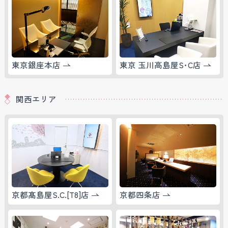
東京銀座本店
東京 玉川高島屋S･C店
関西エリア
京都髙島屋S.C.[T8]店
京都四条店