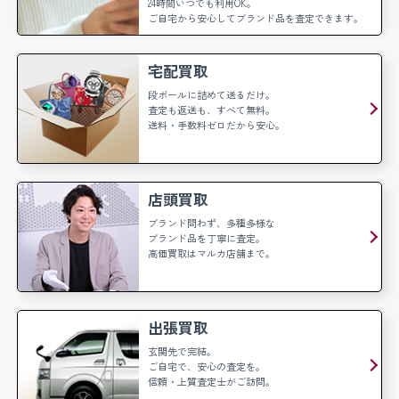
24時間いつでも利用OK。
ご自宅から安心してブランド品を査定できます。
宅配買取
段ボールに詰めて送るだけ。
査定も返送も、すべて無料。
送料・手数料ゼロだから安心。
店頭買取
ブランド問わず、多種多様な
ブランド品を丁寧に査定。
高価買取はマルカ店舗まで。
出張買取
玄関先で完結。
ご自宅で、安心の査定を。
信頼・上質査定士がご訪問。