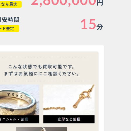
円
カなら最大
目安時間
15
分
ード査定