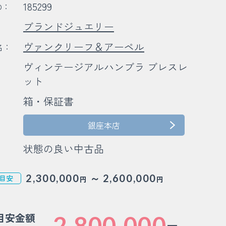
185299
D：
ブランドジュエリー
：
ヴァンクリーフ＆アーペル
名：
ヴィンテージアルハンブラ ブレスレ
：
ット
箱・保証書
：
銀座本店
状態の良い中古品
～
2,300,000
2,600,000
目安
円
円
目安金額
2,800,000