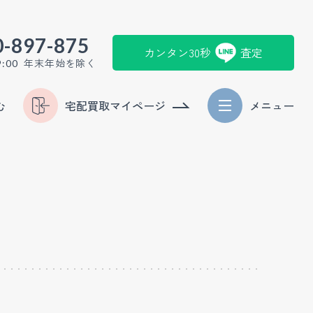
0-897-875
カンタン30秒
査定
年末年始を除く
9:00
む
宅配買取マイページ
メニュー