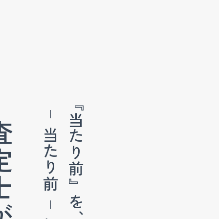
『当たり前』を、
が自ら、
当たり前