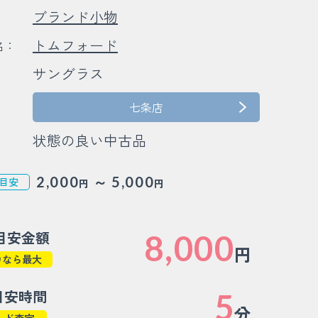
ブランド小物
：
トムフォード
名：
サングラス
：
：
七条店
状態の良い中古品
～
2,000
5,000
目安
円
円
目安金額
8,000
円
カなら最大
目安時間
5
分