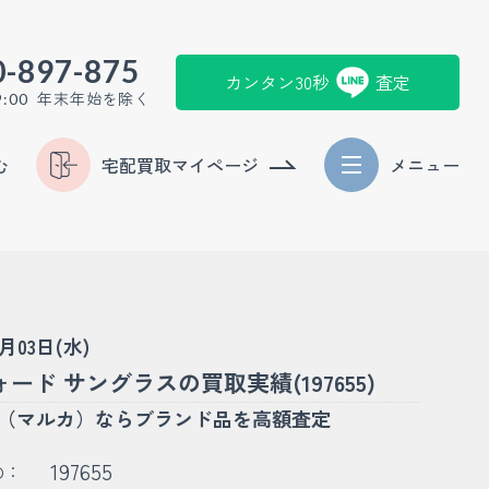
0-897-875
カンタン30秒
査定
年末年始を除く
9:00
む
宅配買取マイページ
メニュー
9月03日(水)
ード サングラスの買取実績(197655)
KA（マルカ）ならブランド品を高額査定
197655
D：