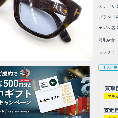
カテゴリ
ブランド
モデル名
買取店舗
ランク：
中古相場
買取
マル
査定