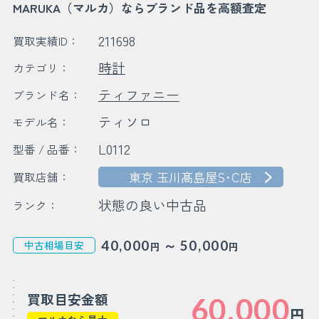
MARUKA（マルカ）ならブランド品を高額査定
211698
買取実績ID：
時計
カテゴリ：
ティファニー
ブランド名：
ティソロ
モデル名：
L0112
型番 / 品番：
東京 玉川髙島屋S･C店
買取店舗：
状態の良い中古品
ランク：
～
40,000
50,000
中古相場目安
円
円
買取目安金額
60,000
円