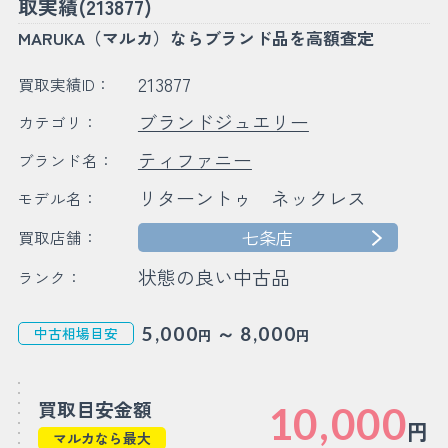
取実績(213877)
MARUKA（マルカ）ならブランド品を高額査定
213877
買取実績ID：
ブランドジュエリー
カテゴリ：
ティファニー
ブランド名：
リターントゥ ネックレス
モデル名：
七条店
買取店舗：
状態の良い中古品
ランク：
～
5,000
8,000
中古相場目安
円
円
買取目安金額
10,000
円
マルカなら最大