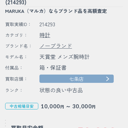
(214293)
MARUKA（マルカ）ならブランド品を高額査定
214293
買取実績ID：
時計
カテゴリ：
ノーブランド
ブランド名：
天賞堂 メンズ腕時計
モデル名：
箱・保証書
付属品：
七条店
買取店舗：
状態の良い中古品
ランク：
～
10,000
30,000
中古相場目安
円
円
買取目安金額