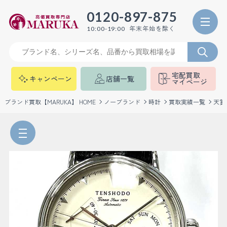
0120-897-875
年末年始を除く
10:00-19:00
宅配買取
キャンペーン
店舗一覧
マイページ
ブランド買取【MARUKA】 HOME
ノーブランド
時計
買取実績一覧
天賞