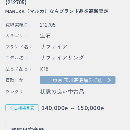
(212705)
MARUKA（マルカ）ならブランド品を高額査定
212705
買取実績ID：
宝石
カテゴリ：
サファイア
ブランド名：
サファイアリング
モデル名：
K18
型番 / 品番：
東京 玉川髙島屋S･C店
買取店舗：
状態の良い中古品
ランク：
～
140,000
150,000
中古相場目安
円
円
買取目安金額