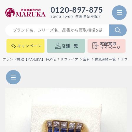
0120-897-875
年末年始を除く
10:00-19:00
宅配買取
キャンペーン
店舗一覧
マイページ
ブランド買取【MARUKA】 HOME
サファイア
宝石
買取実績一覧
サファ