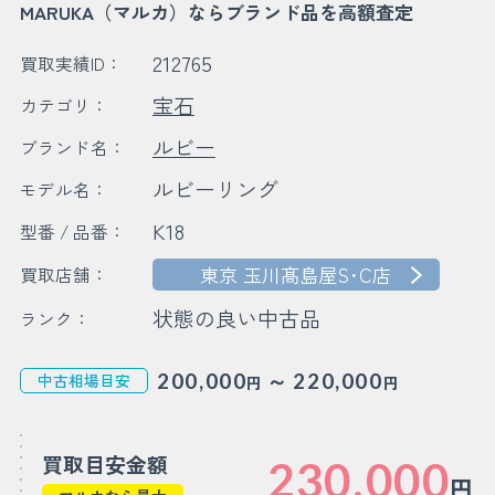
MARUKA（マルカ）ならブランド品を高額査定
212765
買取実績ID：
宝石
カテゴリ：
ルビー
ブランド名：
ルビーリング
モデル名：
K18
型番 / 品番：
東京 玉川髙島屋S･C店
買取店舗：
状態の良い中古品
ランク：
～
200,000
220,000
中古相場目安
円
円
買取目安金額
230,000
円